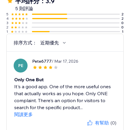
平均評分：3.9
5 則評論
5
2
4
2
3
0
2
0
1
1
排序方式：
近期優先
Pete6777
/ Mar 17, 2026
PE
Only One But
It's a good app. One of the more useful ones
that actually works as you hope. Only ONE
complaint. There's an option for visitors to
search for the specific product...
閱讀更多
有幫助
(0)