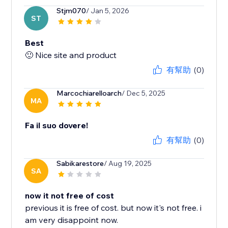
Stjm070
/ Jan 5, 2026
ST
Best
🙂 Nice site and product
有幫助
(0)
Marcochiarelloarch
/ Dec 5, 2025
MA
Fa il suo dovere!
有幫助
(0)
Sabikarestore
/ Aug 19, 2025
SA
now it not free of cost
previous it is free of cost. but now it's not free. i
am very disappoint now.