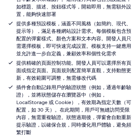
如標題、描述、按鈕樣式等，開箱即用，無需額外設
置，能夠快速部署
提供多種預設模板，涵蓋不同風格（如簡約、現代、
提示等），滿足各種網站設計需求。每個模板包含預
配置的彈窗樣式、顏色方案和文本內容。開發人員只
需選擇模板，即可快速完成設置。模板支持一鍵應用
並允許進一步自定義，兼顧效率和個性化需求
提供精確的頁面控制功能。開發人員可以選擇所有頁
面或指定頁面。頁面規則配置簡單直觀，支持動態更
新，有效範圍可調整，無需修改代碼
插件會自動記錄用戶的驗證狀態（例如，通過年齡驗
證），並將狀態儲存在瀏覽器中（例如，
LocalStorage 或 Cookie），有效期為指定天數（可
配置，如 30 天）。在此期間，用戶可無縫訪問受限
內容，無需重複驗證。狀態過期後，彈窗會自動重新
提示驗證，以確保合規，同時優化用戶體驗，避免頻
繁打斷