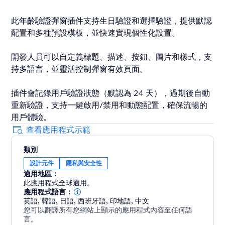
此年齡驗證彈窗插件支持生日驗證和選擇驗證，提供默認
配置和多種預設模板，並快速實現個性化設置。
開發人員可以自定義標題、描述、按鈕、圖片和樣式，支
持多語言，並靈活控制彈窗有效頁面。
插件會記錄用戶驗證狀態（默認為 24 天），過期後自動
重新驗證，支持一鍵啟用/禁用和動態配置，確保流暢的
用戶體驗。
查看應用程式示範
類別
設計元件
隱私與安全性
適用地區：
此應用程式全球適用。
應用程式語言：
英語
,
韓語
,
日語
,
西班牙語
,
印地語
,
中文
您可以翻譯所有您網站上顯示的應用程式內容至任何語
言。