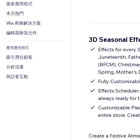
轉換率
倉儲解決方案
最新應用程式
PDF
圖片效果
聊天
廠商直送
檔案分享
本月熱門
按鈕與選單
留言
定價與訂閱
新聞
橫幅與徽章
Wix 商務解決方案
電話
群眾募資
內容服務
計算機
社群
編輯器附加元件
食品及飲料
3D Seasonal Ef
文字效果
搜尋
評價與推薦
實用應用程式
天氣
Effects for every
CRM
Juneteenth, Fathe
吸引潛在顧客
圖表與表格
(BFCM), Christmas 
分析流量
Spring, Mother's 
與訪客互動
Fully Customizable
Effects Scheduler:
always ready for 
Customizable Plac
entire store. Cre
Create a Festive Atm