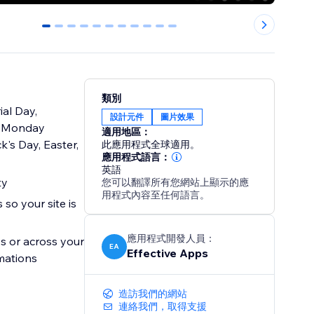
0
1
2
3
4
5
6
7
8
9
10
類別
al Day,
設計元件
圖片效果
er Monday
適用地區：
k's Day, Easter,
此應用程式全球適用。
應用程式語言：
英語
ty
您可以翻譯所有您網站上顯示的應
用程式內容至任何語言。
 so your site is
應用程式開發人員：
s or across your
EA
Effective Apps
imations
造訪我們的網站
連絡我們，取得支援