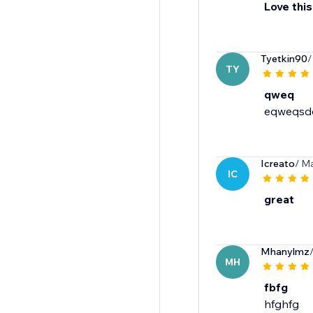
Love this
Tyetkin90
/
TY
qweq
eqweqsd
Icreato
/ M
IC
great
Mhanylmz
MH
fbfg
hfghfg