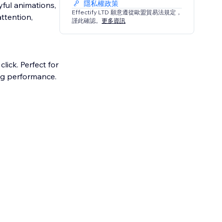
隱私權政策
yful animations,
Effectify LTD 願意遵從歐盟貿易法規定，
attention,
謹此確認。
更多資訊
lick. Perfect for
ng performance.