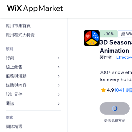
應用市集首頁
- 30%
經 Wi
應用程式大特賣
3D Seasona
類別
Animation
製作者：
Effecti
行銷
線上銷售
廣告
200+ snow eff
行動裝置
服務與活動
商店應用程式
for every holi
分析
出貨與送貨
媒體與內容
旅館
4.9
1041 
社交
付款按鈕
活動
設計元件
圖庫
SEO
網路課程
餐廳
音樂
地圖與導航
通訊 
互動
按需列印
不動產
Podcast
隱私與安全性
表單
發佈網站
會計
探索
預訂
相片
時鐘
部落格
提供免費方案
電子郵件
優惠券與酬賓計劃
團隊精選
影片
網頁範本
投票