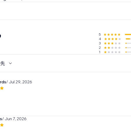
iendly - visitors can click to dismiss anytime.
le
, placement. Show effects across your site or only on select
er’s Day, Halloween, Black Friday, New Year, St. Patrick's D
5
9
4
p customers engaged and excited to shop
3
2
1
優先
rds
/ Jul 29, 2026
is
/ Jun 7, 2026