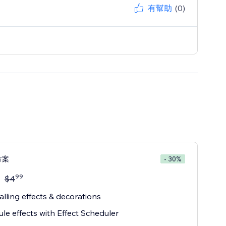
有幫助
(0)
方案
- 30%
99
$
4
alling effects & decorations
le effects with Effect Scheduler