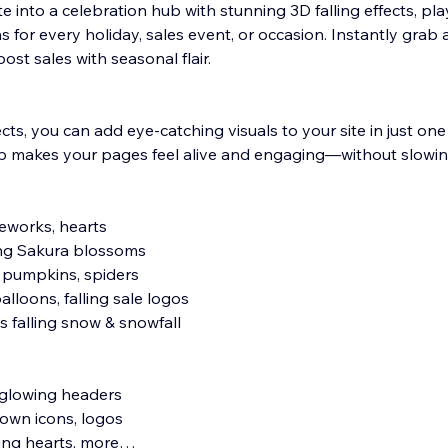
 into a celebration hub with stunning 3D falling effects, pla
 for every holiday, sales event, or occasion. Instantly grab 
oost sales with seasonal flair.
ts, you can add eye-catching visuals to your site in just one c
pp makes your pages feel alive and engaging—without slowi
ireworks, hearts
ing Sakura blossoms
, pumpkins, spiders
balloons, falling sale logos
s falling snow & snowfall
s, glowing headers
own icons, logos
ing hearts, more