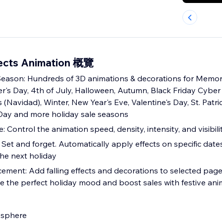
fects Animation 概覽
 Season: Hundreds of 3D animations & decorations for Memori
r's Day, 4th of July, Halloween, Autumn, Black Friday Cyb
(Navidad), Winter, New Year's Eve, Valentine's Day, St. Patric
Day and more holiday sale seasons
: Control the animation speed, density, intensity, and visibili
 Set and forget. Automatically apply effects on specific dates
the next holiday
ement: Add falling effects and decorations to selected page
ate the perfect holiday mood and boost sales with festive an
osphere