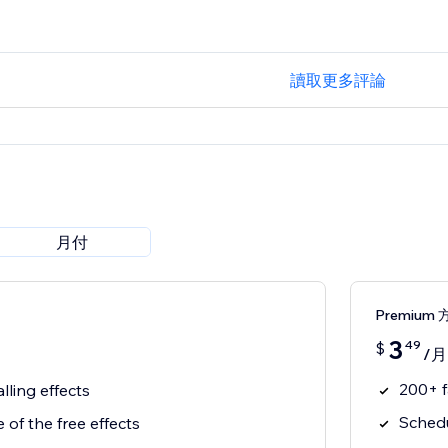
讀取更多評論
月付
Premium 
3
49
$
/月
200+ f
alling effects
Schedu
 of the free effects