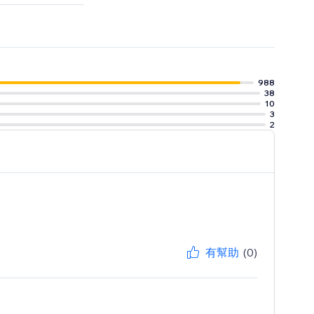
ed pages.
ay and more -
988
38
10
3
2
有幫助
(0)