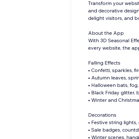
Transform your website
and decorative designs
delight visitors, and b
About the App
With 3D Seasonal Effec
every website, the a
Falling Effects
• Confetti, sparkles, f
• Autumn leaves, spr
• Halloween bats, fog
• Black Friday glitter, 
• Winter and Christma
Decorations
• Festive string light
• Sale badges, countd
• Winter scenes, hang