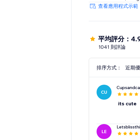
All effects are user-fr
查看應用程式示範
Customizable & Flexib
Adjust speed, density
Celebrate Easter, Moth
平均評分：4.
with effects that kee
1041 則評論
排序方式：
近期
Cupsandca
CU
its cute
Letsblissth
LE