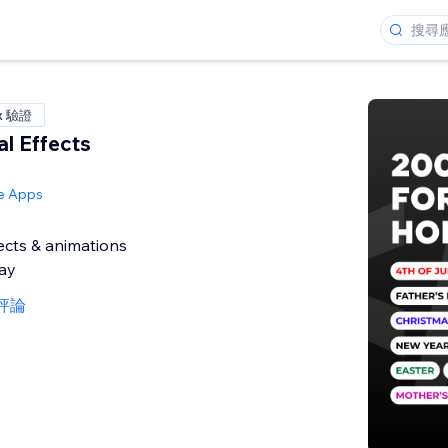
x 驗證
l Effects
ve Apps
ects & animations
day
則評論