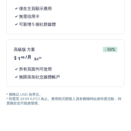
僅在主頁顯示應用
無需信用卡
可新增 5 個社群媒體
高級版 方案
- 50%
/月
$
1
95
90
$
3
所有頁面均可使用
無限添加社交媒體帳戶
* 價格以 USD 為單位。
* 特賣至 23:59 (UTC) 為止。應用程式開發人員有權隨時結束特賣活動，特
賣條款也可能會變更。