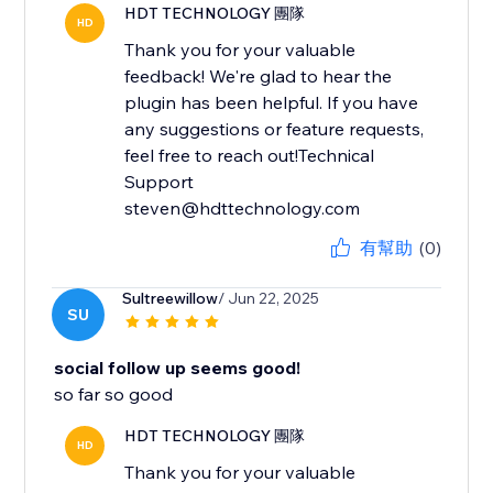
HDT TECHNOLOGY 團隊
HD
Thank you for your valuable
feedback! We're glad to hear the
plugin has been helpful. If you have
any suggestions or feature requests,
feel free to reach out!Technical
Support
steven@hdttechnology.com
有幫助
(0)
Sultreewillow
/ Jun 22, 2025
SU
social follow up seems good!
so far so good
HDT TECHNOLOGY 團隊
HD
Thank you for your valuable