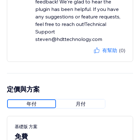
feedback! We're glad to hear the
plugin has been helpful. If you have
any suggestions or feature requests,
feel free to reach out!Technical
Support
steven@hdttechnology.com
有幫助
(0)
定價與方案
年付
月付
基礎版 方案
免費