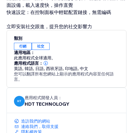
面設備，載入速度快，操作直覺
快速設定：在控制面板中輕鬆配置鏈接，無需編碼
立即安裝社交跟進，提升您的社交影響力
類別
行銷
社交
適用地區：
此應用程式全球適用。
應用程式語言：
英語
,
韓語
,
日語
,
西班牙語
,
印地語
,
中文
您可以翻譯所有您網站上顯示的應用程式內容至任何語
言。
應用程式開發人員：
HT
HDT TECHNOLOGY
造訪我們的網站
連絡我們，取得支援
隱私權政策