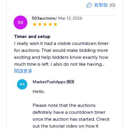
有幫助
(0)
503auctions
/ Mar 12, 2026
50
Timer and setup
I really wish it had a visible countdown timer
for auctions. That would make bidding more
exciting and help bidders know exactly how
much time is left. I also do not like having...
閱讀更多
MarketPushApps 團隊
MA
Hello,
Please note that the auctions
definitely have a countdown timer
once the auction has started. Check
out the tutorial video on how it