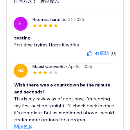
排序方式：
近期優先
Hitomisaihara
/ Jul 31, 2026
HI
testing
first time trying. Hope it works
有幫助
(0)
Maestraartworks
/ Apr 25, 2026
MA
Wish there was a countdown by the minute
and seconds!
This is my review as of right now, I'm running
my first auction tonight. I'll check back in once
it's complete. But as mentioned above I would
prefer more options for a proper...
閱讀更多