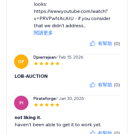
looks:
https://www.youtube.com/watch?
v=PRVPwNAcAIU - if you consider
that we didn't address...
閱讀更多
有幫助
(0)
Dpierrejean
/ Feb 15, 2026
DP
LOB-AUCTION
有幫助
(0)
Pirateforge
/ Jan 30, 2026
PI
not liking it.
haven't been able to get it to work yet.
有幫助
(0)