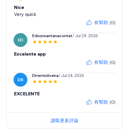
Nice
Very quick
有幫助
(0)
Edsonsantanacontat
/ Jul 29, 2026
ED
Excelente app
有幫助
(0)
Drremioliveira
/ Jul 24, 2026
DR
EXCELENTE
有幫助
(0)
讀取更多評論