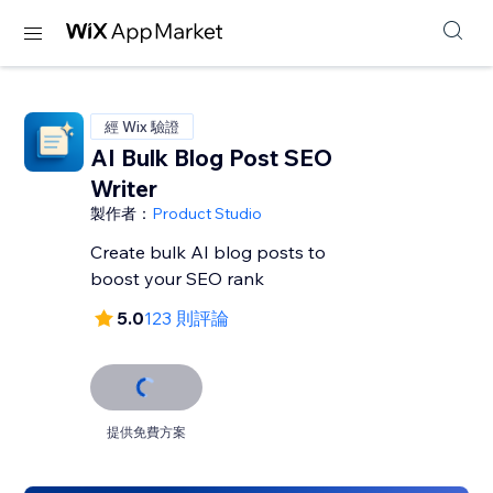
經 Wix 驗證
AI Bulk Blog Post SEO
Writer
製作者：
Product Studio
Create bulk AI blog posts to
boost your SEO rank
5.0
123 則評論
提供免費方案