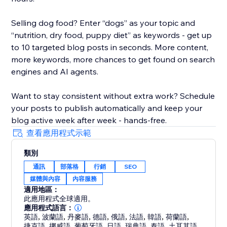
Selling dog food? Enter “dogs” as your topic and
“nutrition, dry food, puppy diet” as keywords - get up
to 10 targeted blog posts in seconds. More content,
more keywords, more chances to get found on search
engines and AI agents.
Want to stay consistent without extra work? Schedule
your posts to publish automatically and keep your
blog active week after week - hands-free.
查看應用程式示範
類別
通訊
部落格
行銷
SEO
媒體與內容
內容服務
適用地區：
此應用程式全球適用。
應用程式語言：
英語
,
波蘭語
,
丹麥語
,
德語
,
俄語
,
法語
,
韓語
,
荷蘭語
,
捷克語
,
挪威語
,
葡萄牙語
,
日語
,
瑞典語
,
泰語
,
土耳其語
,