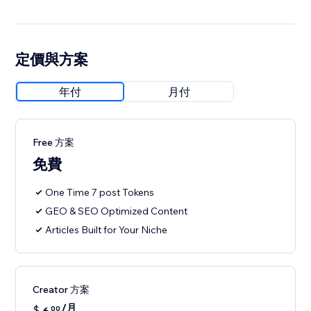
定價與方案
年付
月付
Free 方案
免費
One Time 7 post Tokens
GEO & SEO Optimized Content
Articles Built for Your Niche
Creator 方案
/月
$
00