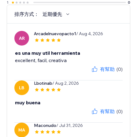
1
0
排序方式：
近期優先
Arcadelnuevopacto1
/ Aug 4, 2026
AR
es una muy util herramienta
excellent, facil, creativa
有幫助
(0)
Lbotinab
/ Aug 2, 2026
LB
muy buena
有幫助
(0)
Maconudo
/ Jul 31, 2026
MA