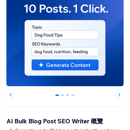
0
1
2
3
AI Bulk Blog Post SEO Writer 概覽