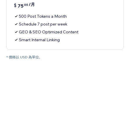
/月
$
75
00
500 Post Tokens a Month
Schedule 7 post per week
GEO & SEO Optimized Content
Smart Internal Linking
* 價格以 USD 為單位。