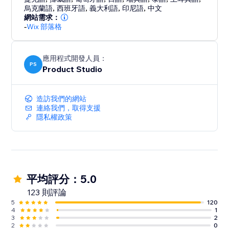
烏克蘭語
,
西班牙語
,
義大利語
,
印尼語
,
中文
網站需求：
-
Wix 部落格
應用程式開發人員：
PS
Product Studio
造訪我們的網站
連絡我們，取得支援
隱私權政策
平均評分：5.0
123 則評論
5
120
4
1
3
2
2
0