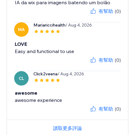
IA da wix para imagens batendo um bolão
有幫助
(0)
Mariariccihealth
/ Aug 4, 2026
MA
LOVE
Easy and functional to use
有幫助
(0)
Click2veena
/ Aug 4, 2026
CL
awesome
awesome experience
有幫助
(0)
讀取更多評論