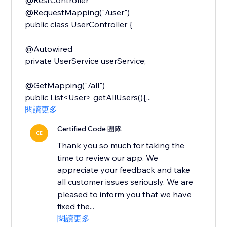
@RestController
@RequestMapping("/user")
public class UserController {
@Autowired
private UserService userService;
@GetMapping("/all")
public List<User> getAllUsers(){...
閱讀更多
Certified Code 團隊
CE
Thank you so much for taking the
time to review our app. We
appreciate your feedback and take
all customer issues seriously. We are
pleased to inform you that we have
fixed the...
閱讀更多