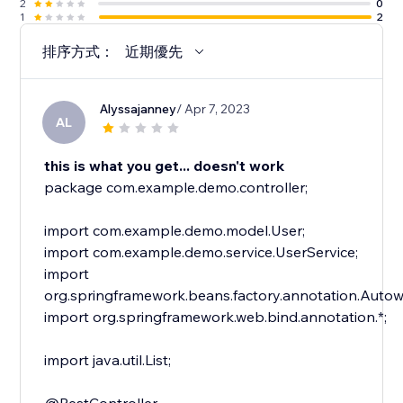
2
0
1
2
排序方式：
近期優先
Alyssajanney
/ Apr 7, 2023
AL
this is what you get... doesn't work
package com.example.demo.controller;
import com.example.demo.model.User;
import com.example.demo.service.UserService;
import
org.springframework.beans.factory.annotation.Autow
import org.springframework.web.bind.annotation.*;
import java.util.List;