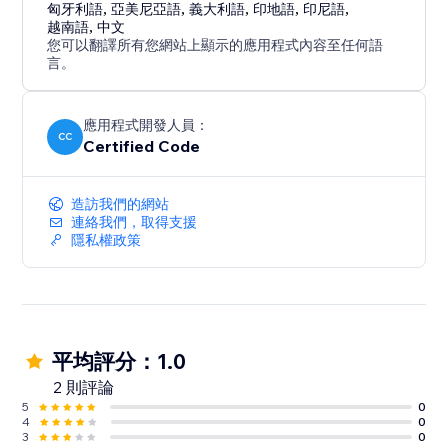
匈牙利語
,
亞美尼亞語
,
義大利語
,
印地語
,
印尼語
,
越南語
,
中文
您可以翻譯所有您網站上顯示的應用程式內容至任何語
言。
應用程式開發人員：
CC
Certified Code
造訪我們的網站
連絡我們，取得支援
隱私權政策
平均評分：1.0
2 則評論
5
0
4
0
3
0