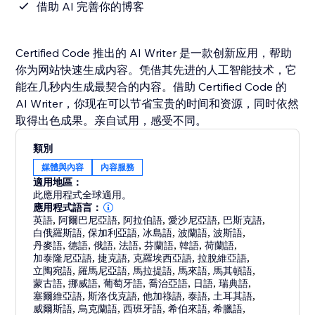
借助 AI 完善你的博客
Certified Code 推出的 AI Writer 是一款创新应用，帮助
你为网站快速生成内容。凭借其先进的人工智能技术，它
能在几秒内生成最契合的内容。借助 Certified Code 的
AI Writer，你现在可以节省宝贵的时间和资源，同时依然
取得出色成果。亲自试用，感受不同。
類別
媒體與內容
內容服務
適用地區：
此應用程式全球適用。
應用程式語言：
英語
,
阿爾巴尼亞語
,
阿拉伯語
,
愛沙尼亞語
,
巴斯克語
,
白俄羅斯語
,
保加利亞語
,
冰島語
,
波蘭語
,
波斯語
,
丹麥語
,
德語
,
俄語
,
法語
,
芬蘭語
,
韓語
,
荷蘭語
,
加泰隆尼亞語
,
捷克語
,
克羅埃西亞語
,
拉脫維亞語
,
立陶宛語
,
羅馬尼亞語
,
馬拉提語
,
馬來語
,
馬其頓語
,
蒙古語
,
挪威語
,
葡萄牙語
,
喬治亞語
,
日語
,
瑞典語
,
塞爾維亞語
,
斯洛伐克語
,
他加祿語
,
泰語
,
土耳其語
,
威爾斯語
,
烏克蘭語
,
西班牙語
,
希伯來語
,
希臘語
,