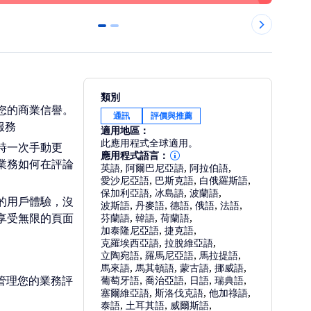
0
1
類別
您的商業信譽。
通訊
評價與推薦
服務
適用地區：
此應用程式全球適用。
時一次手動更
應用程式語言：
業務如何在評論
英語
,
阿爾巴尼亞語
,
阿拉伯語
,
愛沙尼亞語
,
巴斯克語
,
白俄羅斯語
,
保加利亞語
,
冰島語
,
波蘭語
,
的用戶體驗，沒
波斯語
,
丹麥語
,
德語
,
俄語
,
法語
,
享受無限的頁面
芬蘭語
,
韓語
,
荷蘭語
,
加泰隆尼亞語
,
捷克語
,
克羅埃西亞語
,
拉脫維亞語
,
立陶宛語
,
羅馬尼亞語
,
馬拉提語
,
馬來語
,
馬其頓語
,
蒙古語
,
挪威語
,
和管理您的業務評
葡萄牙語
,
喬治亞語
,
日語
,
瑞典語
,
塞爾維亞語
,
斯洛伐克語
,
他加祿語
,
泰語
,
土耳其語
,
威爾斯語
,