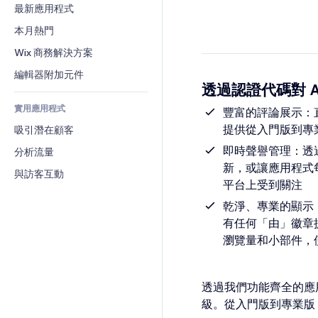
轉換率
倉儲解決方案
最新應用程式
PDF
圖片效果
聊天
廠商直送
檔案分享
本月熱門
按鈕與選單
留言
定價與訂閱
新聞
橫幅與徽章
Wix 商務解決方案
電話
群眾募資
內容服務
計算機
社群
編輯器附加元件
食品及飲料
透過認證代碼對 Ai
文字效果
搜尋
評價與推薦
實用應用程式
天氣
豐富的評論展示：
CRM
提供從入門版到專業
吸引潛在顧客
圖表與表格
即時聲譽管理：透
分析流量
新，或讓應用程式
與訪客互動
平台上受到關注
乾淨、專業的顯示
有任何「由」徽章
瀏覽量和小部件，
透過我們功能齊全的應用
級。從入門版到專業版