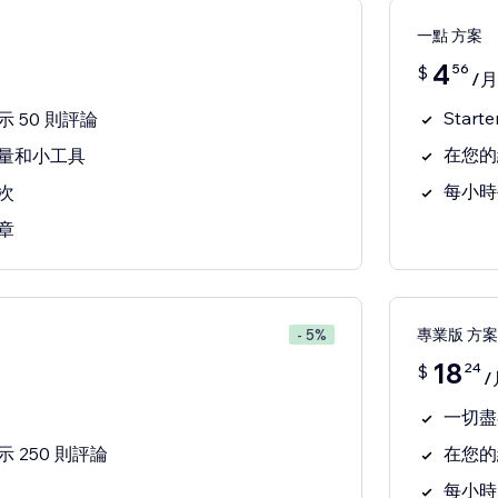
一點 方案
4
56
$
/月
Star
 50 則評論
在您的
量和小工具
每小時
次
章
專業版 方案
- 5%
18
24
$
/
一切盡在
 250 則評論
在您的
每小時