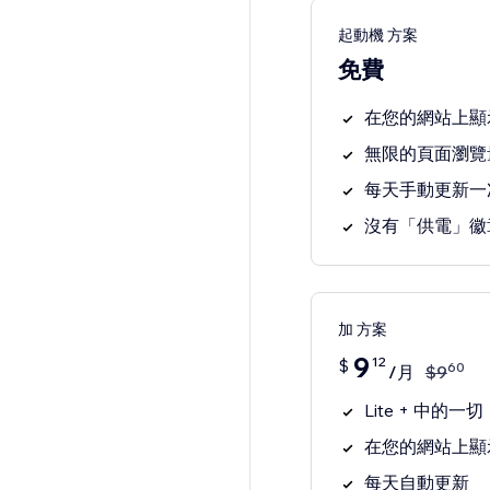
起動機 方案
免費
在您的網站上顯示
無限的頁面瀏覽
每天手動更新一
沒有「供電」徽
加 方案
9
12
$
60
/月
$
9
Lite + 中的一切
在您的網站上顯示
每天自動更新