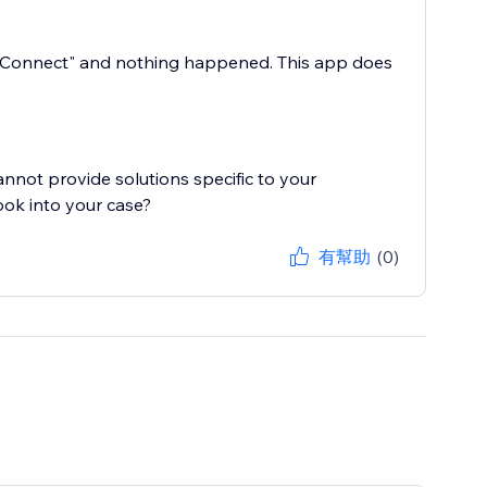
ked "Connect" and nothing happened. This app does
cannot provide solutions specific to your
ook into your case?
有幫助
(0)