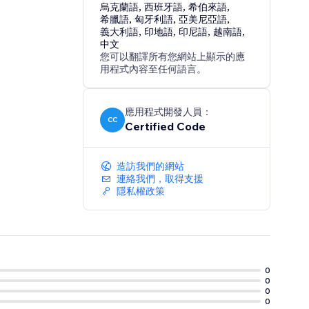
烏克蘭語
,
西班牙語
,
希伯來語
,
希臘語
,
匈牙利語
,
亞美尼亞語
,
義大利語
,
印地語
,
印尼語
,
越南語
,
中文
您可以翻譯所有您網站上顯示的應
用程式內容至任何語言。
應用程式開發人員：
CC
Certified Code
造訪我們的網站
連絡我們，取得支援
隱私權政策
0
0
0
0