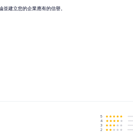
論並建立您的企業應有的信譽。
5
4
3
2