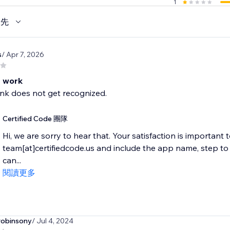
1
優先
s
/ Apr 7, 2026
 work
nk does not get recognized.
Certified Code 團隊
Hi, we are sorry to hear that. Your satisfaction is important 
team[at]certifiedcode.us and include the app name, step 
can...
閱讀更多
robinsony
/ Jul 4, 2024