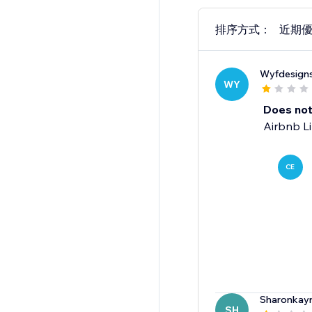
排序方式：
近期
Wyfdesign
WY
Does not
Airbnb Li
CE
Sharonkay
SH