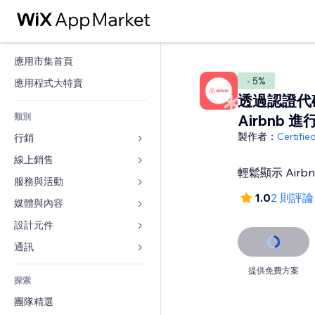
應用市集首頁
- 5%
應用程式大特賣
透過認證代
類別
Airbnb 
製作者：
Certifi
行銷
線上銷售
廣告
輕鬆顯示 Air
行動裝置
服務與活動
商店應用程式
1.0
2 則評論
分析
出貨與送貨
媒體與內容
旅館
社交
付款按鈕
活動
設計元件
圖庫
SEO
網路課程
餐廳
音樂
地圖與導航
通訊 
互動
按需列印
不動產
Podcast
隱私與安全性
表單
提供免費方案
發佈網站
會計
探索
預訂
相片
時鐘
部落格
電子郵件
優惠券與酬賓計劃
團隊精選
影片
網頁範本
投票