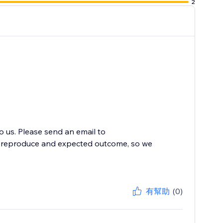
2
to us. Please send an email to
to reproduce and expected outcome, so we
有幫助
(0)