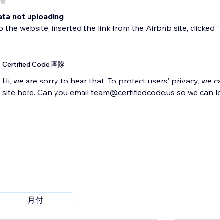
ata not uploading
o the website, inserted the link from the Airbnb site, clic
Certified Code 團隊
Hi, we are sorry to hear that. To protect users' privacy, we 
site here. Can you email team@certifiedcode.us so we can l
月付