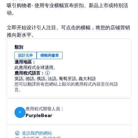
吸引购物者- 使用专业横幅宣布折扣、新品上市或特别活
动。
立即开始设计引人注目、可点击的横幅，将您的店铺营销
推向新水平。
類別
設計元件
橫幅與徽章
適用地區：
此應用程式全球適用。
應用程式語言：
英語
,
德語
,
俄語
,
法語
,
葡萄牙語
,
義大利語
您可以翻譯所有您網站上顯示的應用程式內容至任何語
言。
應用程式開發人員：
P
PurpleBear
造訪我們的網站