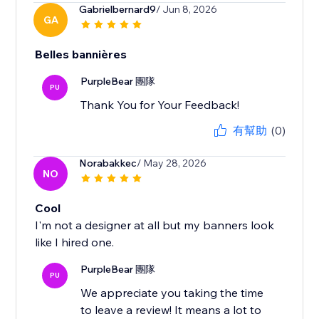
Gabrielbernard9
/ Jun 8, 2026
GA
Belles bannières
PurpleBear 團隊
PU
Thank You for Your Feedback!
有幫助
(0)
Norabakkec
/ May 28, 2026
NO
Cool
I'm not a designer at all but my banners look
like I hired one.
PurpleBear 團隊
PU
We appreciate you taking the time
to leave a review! It means a lot to