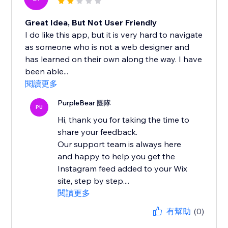
Great Idea, But Not User Friendly
I do like this app, but it is very hard to navigate
as someone who is not a web designer and
has learned on their own along the way. I have
been able...
閱讀更多
PurpleBear 團隊
PU
Hi, thank you for taking the time to
share your feedback.
Our support team is always here
and happy to help you get the
Instagram feed added to your Wix
site, step by step....
閱讀更多
有幫助
(0)