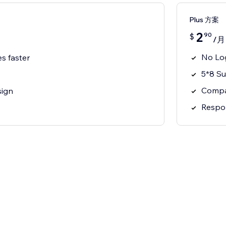
Plus 方案
2
90
$
/月
No Lo
s faster
5*8 S
Compa
sign
Respo