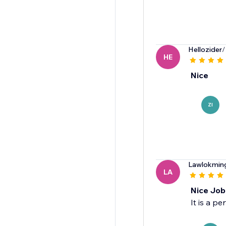
Hellozider
/
HE
Nice
ZI
Lawlokmin
LA
Nice Job
It is a p