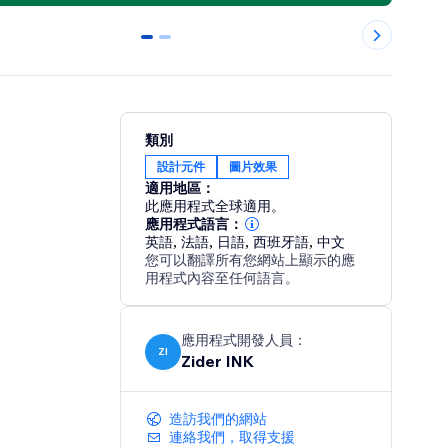
0
1
類別
設計元件
圖片效果
適用地區：
此應用程式全球適用。
應用程式語言：
英語
,
法語
,
日語
,
西班牙語
,
中文
您可以翻譯所有您網站上顯示的應
用程式內容至任何語言。
應用程式開發人員：
ZI
Zider INK
造訪我們的網站
連絡我們，取得支援