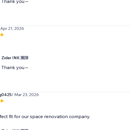
Thank you～
 Apr 21, 2026
Zider INK 團隊
Thank you～
g0425
/ Mar 23, 2026
erfect fit for our space renovation company.