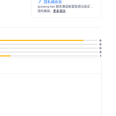
隱私權政策
guiyang tian 願意遵從歐盟貿易法規定，
謹此確認。
更多資訊
6
0
0
0
1