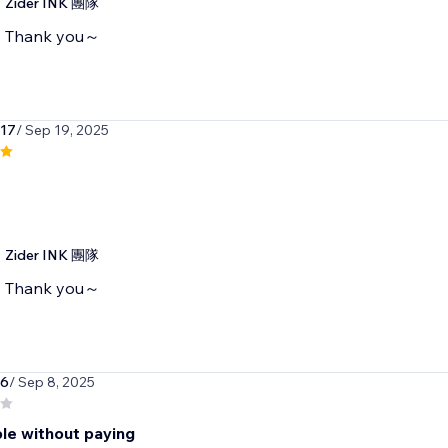
Zider INK 團隊
Thank you～
917
/ Sep 19, 2025
Zider INK 團隊
Thank you～
96
/ Sep 8, 2025
ble without paying