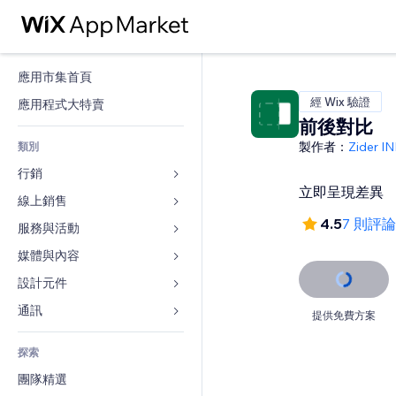
應用市集首頁
經 Wix 驗證
應用程式大特賣
前後對比
製作者：
Zider I
類別
行銷
立即呈現差異
線上銷售
廣告
4.5
7 則評論
行動裝置
服務與活動
商店應用程式
分析
出貨與送貨
媒體與內容
旅館
社交
付款按鈕
活動
設計元件
圖庫
SEO
網路課程
餐廳
音樂
地圖與導航
通訊 
提供免費方案
互動
按需列印
不動產
Podcast
隱私與安全性
表單
發佈網站
會計
探索
預訂
相片
時鐘
部落格
電子郵件
優惠券與酬賓計劃
團隊精選
影片
網頁範本
投票