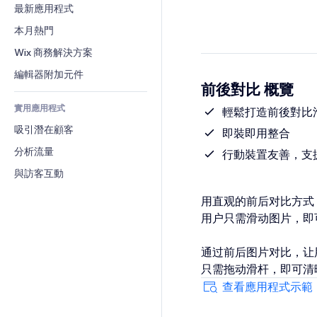
轉換率
倉儲解決方案
最新應用程式
PDF
圖片效果
聊天
廠商直送
檔案分享
本月熱門
按鈕與選單
留言
定價與訂閱
新聞
橫幅與徽章
Wix 商務解決方案
電話
群眾募資
內容服務
計算機
社群
編輯器附加元件
食品及飲料
前後對比 概覽
文字效果
搜尋
評價與推薦
實用應用程式
天氣
輕鬆打造前後對比
CRM
吸引潛在顧客
圖表與表格
即裝即用整合
分析流量
行動裝置友善，支
與訪客互動
用直观的前后对比方式
用户只需滑动图片，即
通过前后图片对比，让
只需拖动滑杆，即可清
查看應用程式示範