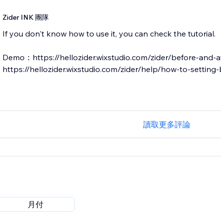
Zider INK 團隊
If you don't know how to use it, you can check the tutorial.
Demo：https://hellozider.wixstudio.com/zider/before-and-a
讀取更多評論
月付