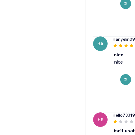
ZI
Hanyelin0
HA
nice
nice
ZI
Hello7331
HE
isn’t usa