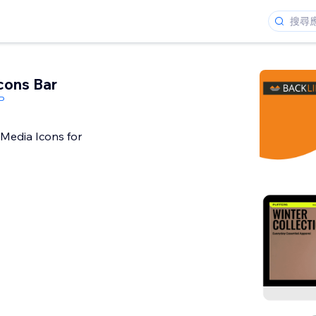
Icons Bar
P
Media Icons for