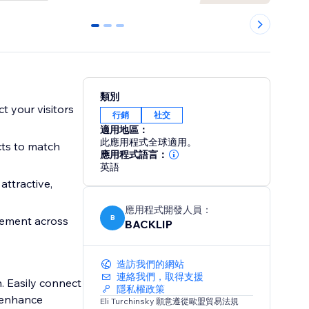
0
1
2
類別
t your visitors
行銷
社交
適用地區：
此應用程式全球適用。
cts to match
應用程式語言：
英語
attractive,
應用程式開發人員：
B
agement across
BACKLIP
造訪我們的網站
連絡我們，取得支援
. Easily connect
隱私權政策
o enhance
Eli Turchinsky 願意遵從歐盟貿易法規