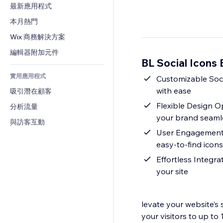
轉換率
倉儲解決方案
最新應用程式
PDF
圖片效果
聊天
廠商直送
檔案分享
本月熱門
按鈕與選單
留言
定價與訂閱
新聞
橫幅與徽章
Wix 商務解決方案
電話
群眾募資
內容服務
計算機
社群
編輯器附加元件
食品及飲料
BL Social Icons
文字效果
搜尋
評價與推薦
實用應用程式
天氣
Customizable Socia
CRM
with ease
吸引潛在顧客
圖表與表格
Flexible Design Op
分析流量
your brand seaml
與訪客互動
User Engagement B
easy-to-find icons
Effortless Integr
your site
levate your website’s 
your visitors to up to