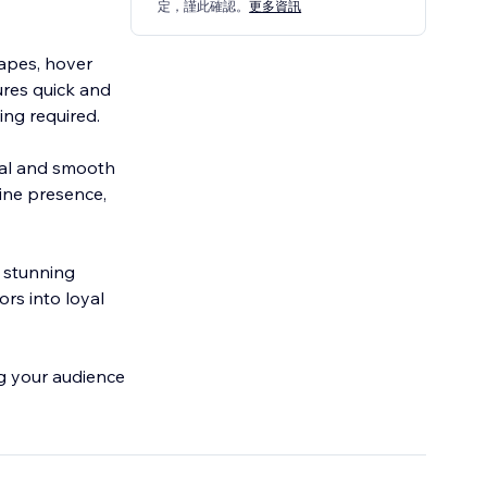
定，謹此確認。
更多資訊
hapes, hover
ures quick and
ing required.
onal and smooth
ine presence,
y stunning
ors into loyal
ng your audience