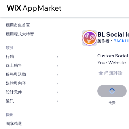
應用市集首頁
BL Social 
應用程式大特賣
製作者：
BACKLI
類別
Custom Social 
行銷
Your Website
線上銷售
廣告
尚無評論
行動裝置
服務與活動
商店應用程式
分析
出貨與送貨
媒體與內容
旅館
社交
付款按鈕
活動
設計元件
圖庫
SEO
網路課程
餐廳
音樂
地圖與導航
通訊 
免費
互動
按需列印
不動產
Podcast
隱私與安全性
表單
發佈網站
會計
探索
預訂
相片
時鐘
部落格
電子郵件
優惠券與酬賓計劃
團隊精選
影片
網頁範本
投票