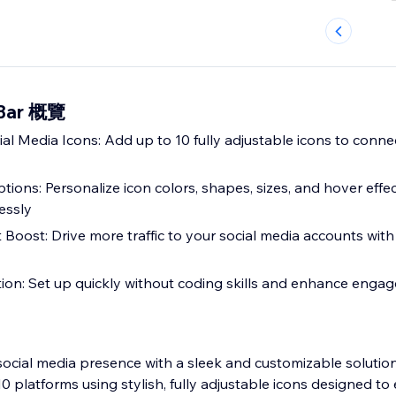
 Bar 概覽
l Media Icons: Add up to 10 fully adjustable icons to connec
tions: Personalize icon colors, shapes, sizes, and hover effe
essly
oost: Drive more traffic to your social media accounts with 
ation: Set up quickly without coding skills and enhance eng
social media presence with a sleek and customizable solution
 10 platforms using stylish, fully adjustable icons designed t