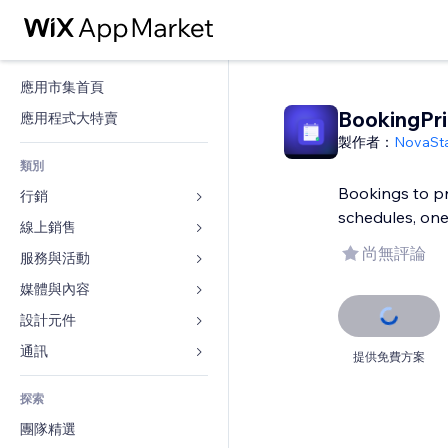
應用市集首頁
BookingPri
應用程式大特賣
製作者：
NovaSt
類別
Bookings to p
行銷
schedules, one
線上銷售
廣告
尚無評論
行動裝置
服務與活動
商店應用程式
分析
出貨與送貨
媒體與內容
旅館
社交
付款按鈕
活動
設計元件
圖庫
SEO
網路課程
餐廳
音樂
地圖與導航
通訊 
提供免費方案
互動
按需列印
不動產
Podcast
隱私與安全性
表單
發佈網站
會計
探索
預訂
相片
時鐘
部落格
電子郵件
優惠券與酬賓計劃
團隊精選
影片
網頁範本
投票