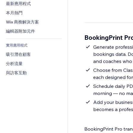
轉換率
倉儲解決方案
最新應用程式
PDF
圖片效果
聊天
廠商直送
檔案分享
本月熱門
按鈕與選單
留言
定價與訂閱
新聞
橫幅與徽章
Wix 商務解決方案
電話
群眾募資
內容服務
計算機
社群
編輯器附加元件
食品及飲料
BookingPrint P
文字效果
搜尋
評價與推薦
實用應用程式
天氣
Generate professio
CRM
bookings data. Down
吸引潛在顧客
圖表與表格
and coaches who n
分析流量
Choose from Class
與訪客互動
each designed for 
Schedule daily PD
morning — no ma
Add your business
becomes a profe
BookingPrint Pro tran