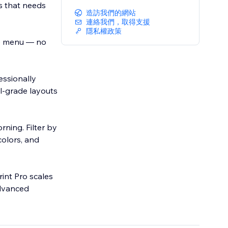
ss that needs
造訪我們的網站
連絡我們，取得支援
隱私權政策
ge menu — no
essionally
l-grade layouts
ning. Filter by
colors, and
int Pro scales
advanced