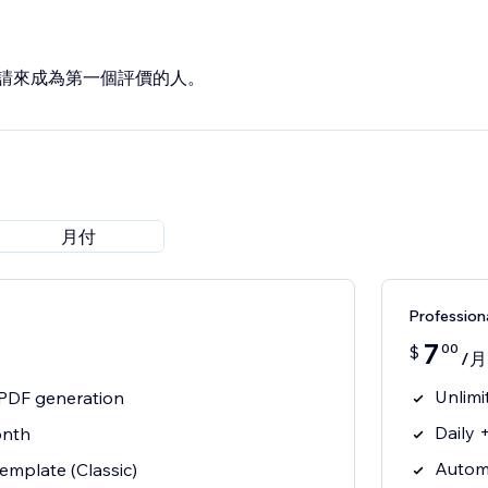
請來成為第一個評價的人。
月付
Professio
7
00
$
/月
Unlimi
 PDF generation
Daily 
onth
Automa
template (Classic)