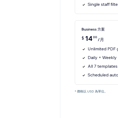
Single staff filte
Business 方案
14
00
$
/月
Unlimited PDF 
Daily + Weekly
All 7 templates
Scheduled auto
* 價格以 USD 為單位。