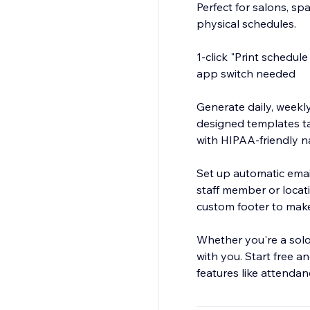
Perfect for salons, sp
physical schedules.
1-click "Print schedu
app switch needed
Generate daily, weekl
designed templates ta
with HIPAA-friendly n
Set up automatic emai
staff member or locat
custom footer to make
Whether you're a solo
with you. Start free 
features like attenda