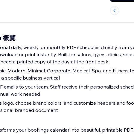
ro 概覽
nal daily, weekly, or monthly PDF schedules directly from yo
load or print instantly. Built for salons, gyms, clinics, spas,
eed a printed copy of the day at the front desk
ic, Modern, Minimal, Corporate, Medical, Spa, and Fitness 
a specific business vertical
F emails to your team. Staff receive their personalized sched
nual work needed
 logo, choose brand colors, and customize headers and foo
ssional branded document
sforms your bookings calendar into beautiful, printable PDF