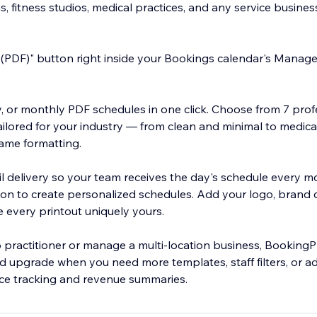
as, fitness studios, medical practices, and any service busine
le (PDF)" button right inside your Bookings calendar's Mana
y, or monthly PDF schedules in one click. Choose from 7 prof
ilored for your industry — from clean and minimal to medica
ame formatting.
l delivery so your team receives the day's schedule every mor
ion to create personalized schedules. Add your logo, brand 
 every printout uniquely yours.
 practitioner or manage a multi-location business, BookingPr
and upgrade when you need more templates, staff filters, or 
nce tracking and revenue summaries.