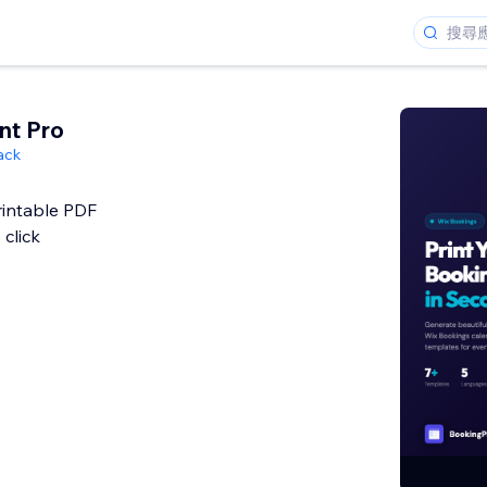
nt Pro
ack
rintable PDF
 click