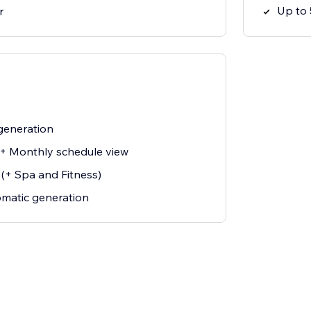
Up to 
r
generation
 + Monthly schedule view
 (+ Spa and Fitness)
matic generation