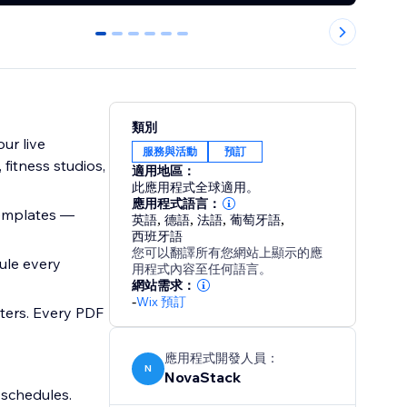
0
1
2
3
4
5
類別
ur live
服務與活動
預訂
 fitness studios,
適用地區：
此應用程式全球適用。
應用程式語言：
templates —
英語
,
德語
,
法語
,
葡萄牙語
,
西班牙語
您可以翻譯所有您網站上顯示的應
ule every
用程式內容至任何語言。
網站需求：
-
Wix 預訂
ters. Every PDF
應用程式開發人員：
N
NovaStack
 schedules.