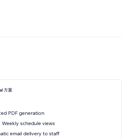
nal 方案
ted PDF generation
+ Weekly schedule views
tic email delivery to staff