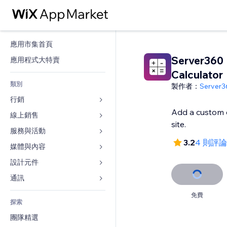
應用市集首頁
Server360
應用程式大特賣
Calculator
類別
製作者：
Server3
行銷
Add a custom c
線上銷售
廣告
site.
行動裝置
服務與活動
商店應用程式
3.2
4 則評論
分析
出貨與送貨
媒體與內容
旅館
社交
付款按鈕
活動
設計元件
圖庫
SEO
網路課程
餐廳
音樂
地圖與導航
通訊 
互動
按需列印
不動產
Podcast
隱私與安全性
表單
免費
發佈網站
會計
探索
預訂
相片
時鐘
部落格
電子郵件
優惠券與酬賓計劃
團隊精選
影片
網頁範本
投票