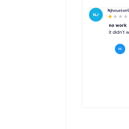
Njhouston
NJ
no work
it didn't 
SE