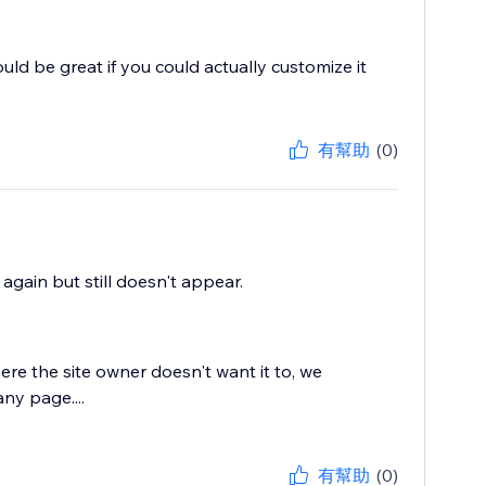
ould be great if you could actually customize it
有幫助
(0)
gain but still doesn't appear.
re the site owner doesn't want it to, we
ny page....
有幫助
(0)