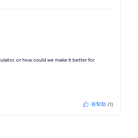
culator, or how could we make it better for
有幫助
(1)