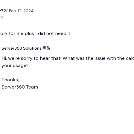
972
/ Feb 12, 2024
work for me plus I did not need it
Server360 Solutions 團隊
Hi, we're sorry to hear that! What was the issue with the cal
your usage?
Thanks,
Server360 Team