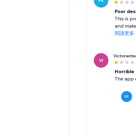
FR
Poor des
This is p
and make 
閱讀更多
Victorwrit
VI
Horrible
The app d
SE