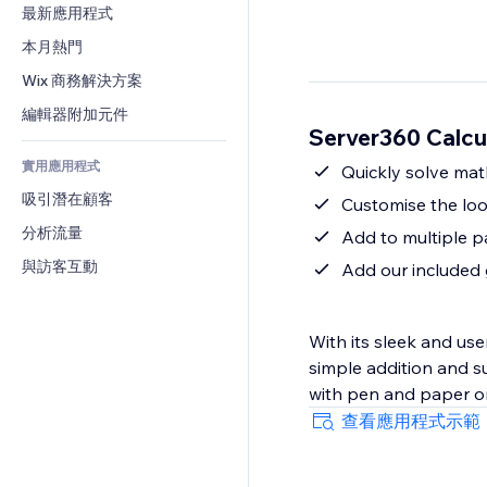
轉換率
倉儲解決方案
最新應用程式
PDF
圖片效果
聊天
廠商直送
檔案分享
本月熱門
按鈕與選單
留言
定價與訂閱
新聞
橫幅與徽章
Wix 商務解決方案
電話
群眾募資
內容服務
計算機
社群
編輯器附加元件
食品及飲料
Server360 Calc
文字效果
搜尋
評價與推薦
實用應用程式
天氣
Quickly solve mat
CRM
吸引潛在顧客
圖表與表格
Customise the loo
分析流量
Add to multiple 
與訪客互動
Add our included 
With its sleek and us
simple addition and su
with pen and paper or 
查看應用程式示範