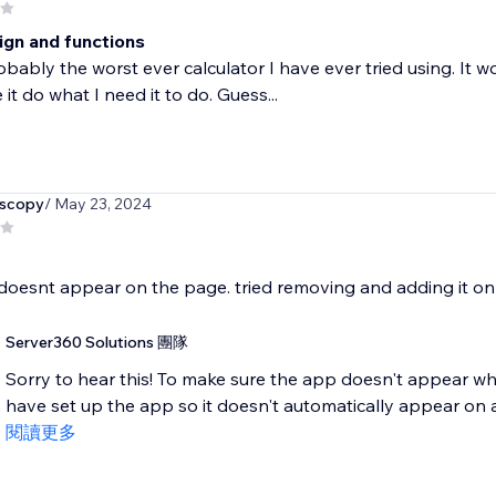
ign and functions
robably the worst ever calculator I have ever tried using. It w
it do what I need it to do. Guess...
escopy
/ May 23, 2024
oesnt appear on the page. tried removing and adding it on a
Server360 Solutions 團隊
Sorry to hear this! To make sure the app doesn't appear whe
have set up the app so it doesn't automatically appear on a
閱讀更多