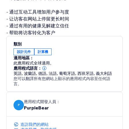
- 通过互动工具增加用户参与度
- 让访客在网站上停留更长时间
- 通过有用的健康见解建立信任
- 帮助将访客转化为客户
類別
設計元件
計算機
適用地區：
此應用程式全球適用。
應用程式語言：
英語
,
波蘭語
,
德語
,
法語
,
葡萄牙語
,
西班牙語
,
義大利語
您可以翻譯所有您網站上顯示的應用程式內容至任何語
言。
應用程式開發人員：
P
PurpleBear
造訪我們的網站