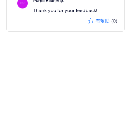
PurpleBear 團隊
PU
Thank you for your feedback!
有幫助
(0)