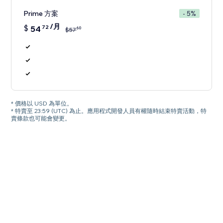
Prime 方案
- 5%
/月
$
54
72
60
$
57
* 價格以 USD 為單位。
* 特賣至 23:59 (UTC) 為止。應用程式開發人員有權隨時結束特賣活動，特
賣條款也可能會變更。