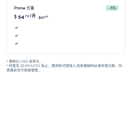
Prime 方案
- 5%
/月
$
54
72
60
$
57
* 價格以 USD 為單位。
* 特賣至 23:59 (UTC) 為止。應用程式開發人員有權隨時結束特賣活動，特
賣條款也可能會變更。