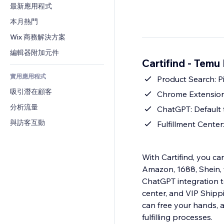
轉換率
倉儲解決方案
最新應用程式
PDF
圖片效果
聊天
廠商直送
檔案分享
本月熱門
按鈕與選單
留言
定價與訂閱
新聞
橫幅與徽章
Wix 商務解決方案
電話
群眾募資
內容服務
計算機
社群
編輯器附加元件
食品及飲料
Cartifind - Tem
文字效果
搜尋
評價與推薦
實用應用程式
天氣
Product Search: P
CRM
吸引潛在顧客
圖表與表格
Chrome Extension:
分析流量
ChatGPT: Default 
與訪客互動
Fulfillment Center
With Cartifind, you c
Amazon, 1688, Shein, t
ChatGPT integration to
center, and VIP Shipp
can free your hands, 
fulfilling processes.