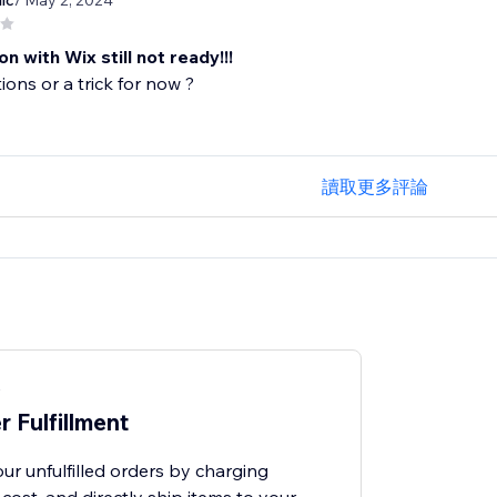
lc
/ May 2, 2024
on with Wix still not ready!!!
ions or a trick for now ?
讀取更多評論
案
r Fulfillment
your unfulfilled orders by charging