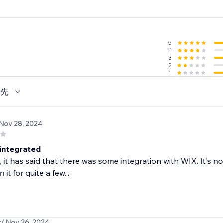
5
4
3
2
1
優先
 Nov 28, 2024
integrated
y, it has said that there was some integration with WIX. It's no
it for quite a few...
z
/ Nov 26, 2024