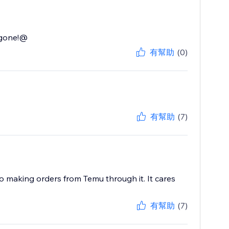
k gone!@
有幫助
(0)
有幫助
(7)
to making orders from Temu through it. It cares
有幫助
(7)