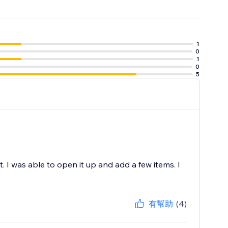
1
0
1
0
5
t. I was able to open it up and add a few items. I
有幫助
(4)