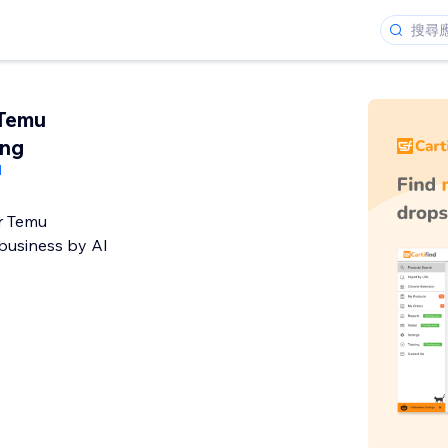
 Temu
ing
d
r Temu
business by AI