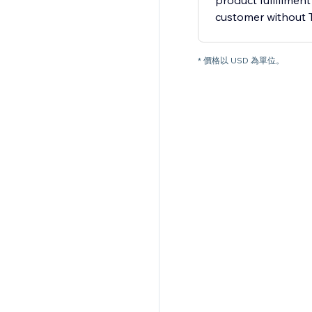
product fulfillment
customer without
* 價格以 USD 為單位。