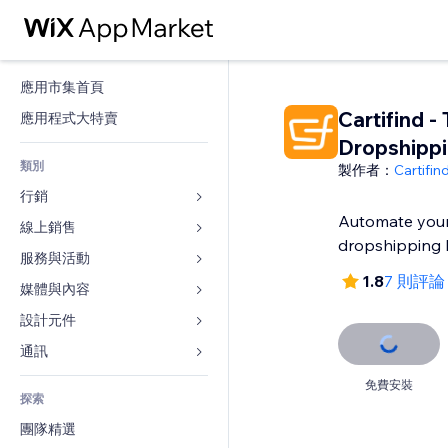
應用市集首頁
Cartifind -
應用程式大特賣
Dropshipp
類別
製作者：
Cartifin
行銷
Automate you
線上銷售
廣告
dropshipping 
行動裝置
服務與活動
商店應用程式
1.8
7 則評論
分析
出貨與送貨
媒體與內容
旅館
社交
付款按鈕
活動
設計元件
圖庫
SEO
網路課程
餐廳
音樂
地圖與導航
通訊 
互動
按需列印
不動產
Podcast
隱私與安全性
表單
免費安裝
發佈網站
會計
探索
預訂
相片
時鐘
部落格
電子郵件
優惠券與酬賓計劃
團隊精選
影片
網頁範本
投票