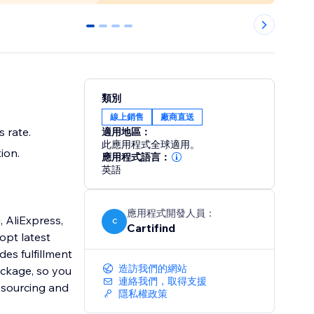
0
1
2
3
類別
線上銷售
廠商直送
 rate.
適用地區：
此應用程式全球適用。
ion.
應用程式語言：
英語
應用程式開發人員：
 AliExpress,
C
Cartifind
opt latest
des fulfillment
造訪我們的網站
ackage, so you
連絡我們，取得支援
 sourcing and
隱私權政策