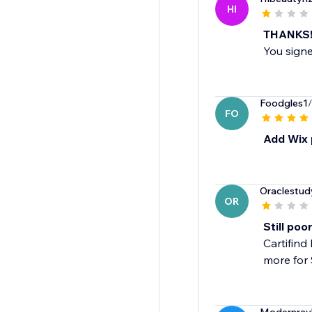
HI
THANKS!
You signe
Foodgles1
FO
Add Wix 
Oraclestud
OR
Still poor
Cartifind
more for 