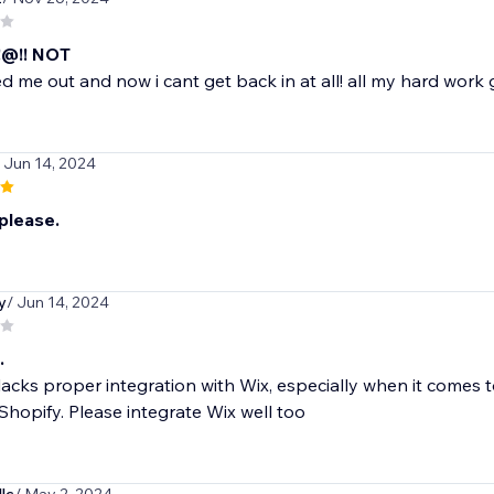
@!! NOT
d me out and now i cant get back in at all! all my hard wor
/ Jun 14, 2024
please.
y
/ Jun 14, 2024
.
 lacks proper integration with Wix, especially when it comes 
Shopify. Please integrate Wix well too