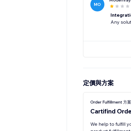
Modernrayl
MO
Integrati
Any solut
定價與方案
Order Fulfillment 方
Cartifind Orde
We help to fulfill 