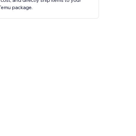
 cost, and directly ship items to your
 Temu package.