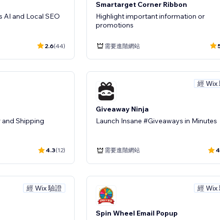
Smartarget Corner Ribbon
ss AI and Local SEO
Highlight important information or
promotions
2.6
(44)
需要進階網站
經 Wix
Giveaway Ninja
 and Shipping
Launch Insane #Giveaways in Minutes
4.3
(12)
需要進階網站
4
經 Wix 驗證
經 Wix
Spin Wheel Email Popup