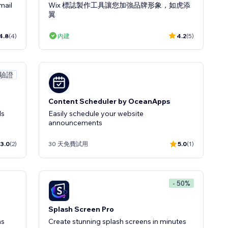
mail
Wix 標誌製作工具讓您加強品牌形象，如虎添
翼
4.8
(4)
內建
4.2
(5)
 驗證
Content Scheduler by OceanApps
ls
Easily schedule your website
announcements
3.0
(2)
30 天免費試用
5.0
(1)
- 50%
Splash Screen Pro
ns
Create stunning splash screens in minutes