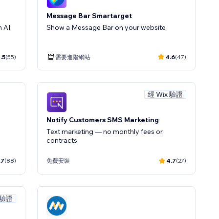
Message Bar Smartarget
 AI
Show a Message Bar on your website
.5
(55)
需要進階網站
4.6
(47)
經 Wix 驗證
Notify Customers SMS Marketing
Text marketing — no monthly fees or
contracts
.7
(88)
免費安裝
4.7
(27)
 驗證