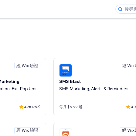
經 Wix 驗證
經 Wix
Marketing
SMS Blast
tion, Exit Pop Ups
SMS Marketing, Alerts & Reminders
4.9
(1257)
每月 $6.99 起
4.
經 Wix 驗證
經 Wix