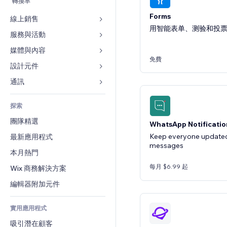
轉換率
Forms
線上銷售
用智能表单、测验和投
服務與活動
商店應用程式
出貨與送貨
媒體與內容
旅館
免費
付款按鈕
活動
設計元件
圖庫
網路課程
餐廳
音樂
地圖與導航
通訊 
按需列印
不動產
Podcast
隱私與安全性
表單
會計
探索
預訂
相片
時鐘
部落格
優惠券與酬賓計劃
團隊精選
影片
WhatsApp Notificatio
網頁範本
投票
倉儲解決方案
Keep everyone update
最新應用程式
PDF
圖片效果
聊天
messages
廠商直送
檔案分享
本月熱門
按鈕與選單
留言
定價與訂閱
新聞
橫幅與徽章
每月 $6.99 起
Wix 商務解決方案
電話
群眾募資
內容服務
計算機
社群
編輯器附加元件
食品及飲料
文字效果
搜尋
評價與推薦
實用應用程式
天氣
CRM
吸引潛在顧客
圖表與表格