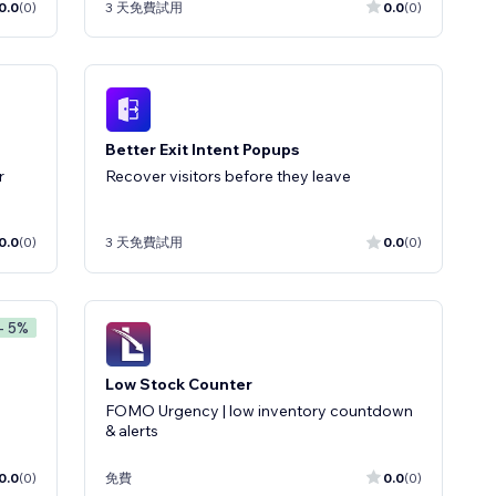
0.0
(0)
3 天免費試用
0.0
(0)
Better Exit Intent Popups
r
Recover visitors before they leave
0.0
(0)
3 天免費試用
0.0
(0)
- 5%
Low Stock Counter
FOMO Urgency | low inventory countdown
& alerts
0.0
(0)
免費
0.0
(0)