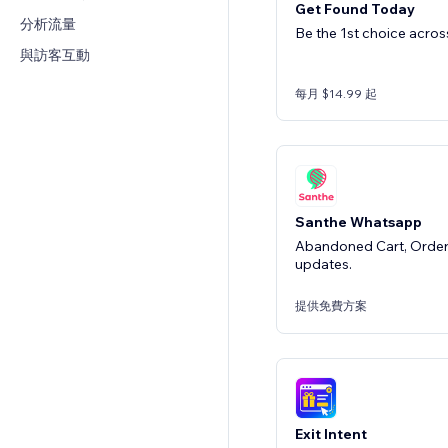
Get Found Today
分析流量
Be the 1st choice acro
與訪客互動
每月 $14.99 起
Santhe Whatsapp
Abandoned Cart, Order
updates.
提供免費方案
Exit Intent