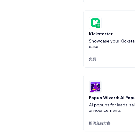
Kickstarter
Showcase your Kicksta
ease
免費
Popup Wizard: AI Pop
AI popups for leads, sa
announcements
提供免費方案