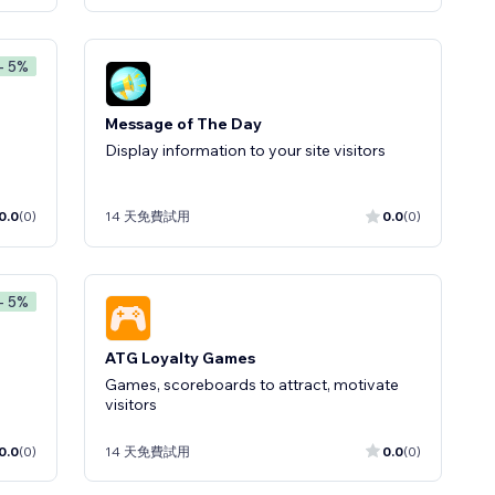
- 5%
Message of The Day
Display information to your site visitors
0.0
(0)
14 天免費試用
0.0
(0)
- 5%
ATG Loyalty Games
Games, scoreboards to attract, motivate
visitors
0.0
(0)
14 天免費試用
0.0
(0)