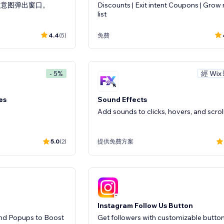
出意图弹出窗口。
Discounts | Exit intent Coupons | Grow 
list
4.4
(5)
免費
經 Wix
- 5%
es
Sound Effects
Add sounds to clicks, hovers, and scrol
5.0
(2)
提供免費方案
Instagram Follow Us Button
d Popups to Boost
Get followers with customizable butto