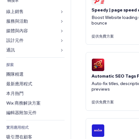
轉換率
Speedy | page speed 
線上銷售
Boost Website loading 
服務與活動
商店應用程式
bounce
出貨與送貨
媒體與內容
旅館
提供免費方案
付款按鈕
活動
設計元件
圖庫
網路課程
餐廳
音樂
地圖與導航
通訊 
按需列印
不動產
Podcast
隱私與安全性
表單
會計
探索
預訂
相片
時鐘
部落格
優惠券與酬賓計劃
團隊精選
影片
Automatic SEO Tags F
網頁範本
投票
倉儲解決方案
Auto-fix titles, descript
最新應用程式
PDF
圖片效果
聊天
previews
廠商直送
檔案分享
本月熱門
按鈕與選單
留言
定價與訂閱
新聞
橫幅與徽章
提供免費方案
Wix 商務解決方案
電話
群眾募資
內容服務
計算機
社群
編輯器附加元件
食品及飲料
文字效果
搜尋
評價與推薦
實用應用程式
天氣
CRM
吸引潛在顧客
圖表與表格