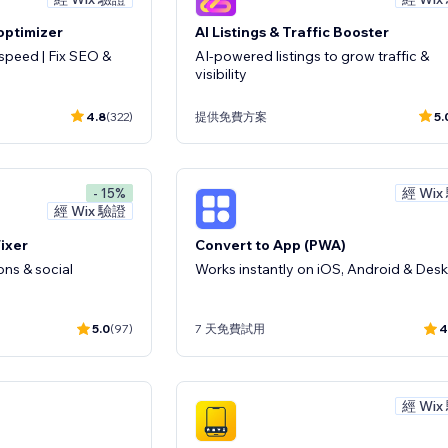
optimizer
AI Listings & Traffic Booster
speed | Fix SEO &
AI-powered listings to grow traffic &
visibility
4.8
(322)
提供免費方案
5.
經 Wix
- 15%
經 Wix 驗證
ixer
Convert to App (PWA)
ions & social
Works instantly on iOS, Android & Des
5.0
(97)
7 天免費試用
4
經 Wix