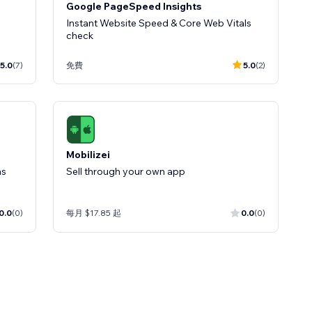
Google PageSpeed Insights
Instant Website Speed & Core Web Vitals
check
5.0
(7)
免費
5.0
(2)
Mobilizei
ns
Sell ​​through your own app
0.0
(0)
每月 $17.85 起
0.0
(0)