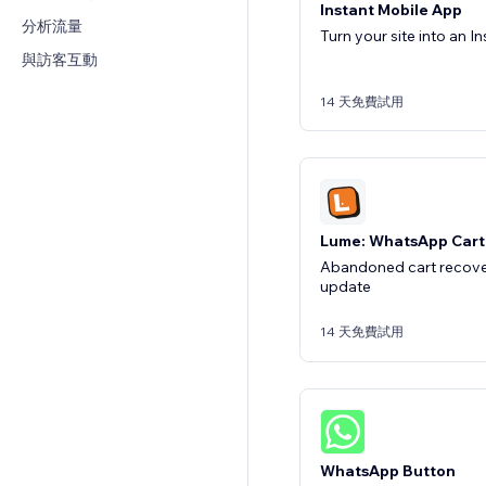
Instant Mobile App
分析流量
Turn your site into an I
與訪客互動
14 天免費試用
Lume: WhatsApp Cart
Abandoned cart recover
update
14 天免費試用
WhatsApp Button