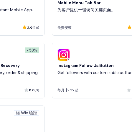
Mobile Menu Tab Bar
nstant Mobile App.
为客户提供一键访问关键页面。
2.9
(56)
免費安裝
- 50%
 Recovery
Instagram Follow Us Button
y, order & shipping
Get followers with customizable butto
0.0
(0)
每月 $2.25 起
經 Wix 驗證