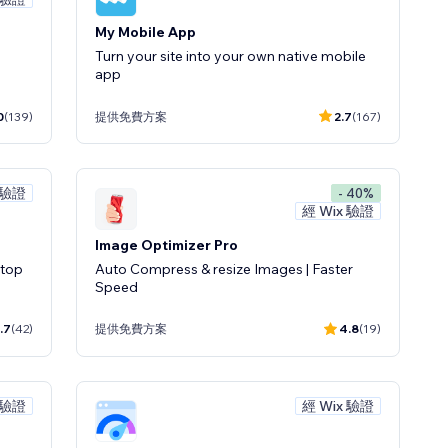
My Mobile App
Turn your site into your own native mobile
app
0
(139)
提供免費方案
2.7
(167)
 驗證
- 40%
經 Wix 驗證
Image Optimizer Pro
ktop
Auto Compress & resize Images | Faster
Speed
.7
(42)
提供免費方案
4.8
(19)
 驗證
經 Wix 驗證