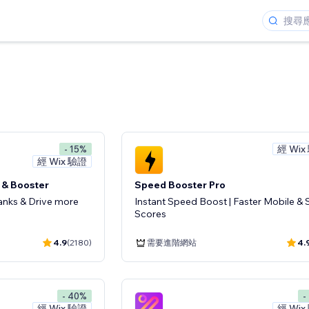
經 Wix
- 15%
經 Wix 驗證
 & Booster
Speed Booster Pro
anks & Drive more
Instant Speed Boost | Faster Mobile &
Scores
4.9
(2180)
需要進階網站
4.
- 40%
-
經 Wix 驗證
經 Wix