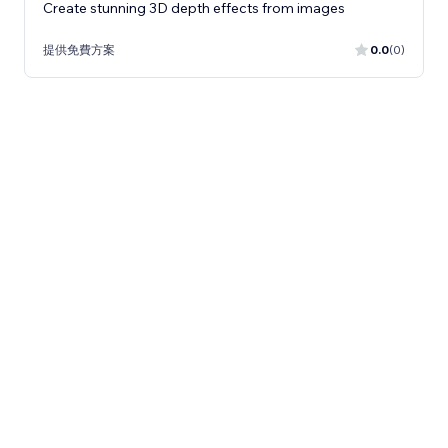
Create stunning 3D depth effects from images
提供免費方案
0.0
(0)