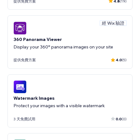
提供免費方案
4.8
(19)
經 Wix 驗證
360 Panorama Viewer
Display your 360° panorama images on your site
提供免費方案
4.0
(5)
Watermark Images
Protect your images with a visible watermark
3 天免費試用
0.0
(0)