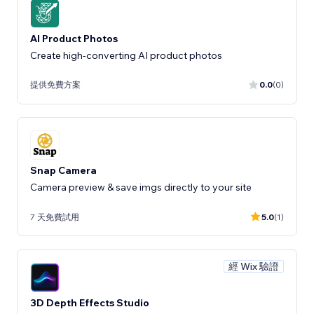
AI Product Photos
Create high-converting AI product photos
提供免費方案
0.0
(0)
Snap Camera
Camera preview & save imgs directly to your site
7 天免費試用
5.0
(1)
經 Wix 驗證
3D Depth Effects Studio