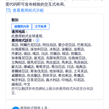
需代码即可发布精致的交互式布局。
查看應用程式示範
類別
媒體與內容
文字效果
適用地區：
此應用程式全球適用。
應用程式語言：
英語
,
阿爾巴尼亞語
,
阿拉伯語
,
愛沙尼亞語
,
巴斯克語
,
白俄羅斯語
,
保加利亞語
,
冰島語
,
波蘭語
,
波斯語
,
丹麥語
,
德語
,
俄語
,
法語
,
芬蘭語
,
韓語
,
荷蘭語
,
加泰隆尼亞語
,
捷克語
,
克羅埃西亞語
,
拉脫維亞語
,
立陶宛語
,
羅馬尼亞語
,
馬拉提語
,
馬來語
,
馬其頓語
,
蒙古語
,
挪威語
,
葡萄牙語
,
喬治亞語
,
日語
,
瑞典語
,
塞爾維亞語
,
斯洛伐克語
,
他加祿語
,
泰語
,
土耳其語
,
威爾斯語
,
烏克蘭語
,
西班牙語
,
希伯來語
,
希臘語
,
匈牙利語
,
亞美尼亞語
,
義大利語
,
印地語
,
印尼語
,
越南語
,
中文
您可以翻譯所有您網站上顯示的應用程式內容至任何語
言。
應用程式開發人員：