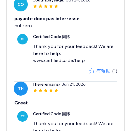
Coutrispaysage
/ Jun 24, 2026
CO
payante donc pas interresse
nul zero
Certified Code 團隊
CE
Thank you for your feedback! We are
here to help:
www.certifiedco.de/help
有幫助
(1)
Thereremains
/ Jun 21, 2026
TH
Great
Certified Code 團隊
CE
Thank you for your feedback! We are
here to help: