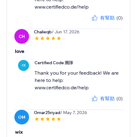
www.certifiedco.de/help
有幫助
(0)
Chalieqb
/ Jun 17, 2026
CH
love
Certified Code 團隊
CE
Thank you for your feedback! We are
here to help:
www.certifiedco.de/help
有幫助
(0)
Omar25riyad
/ May 7, 2026
OM
wix