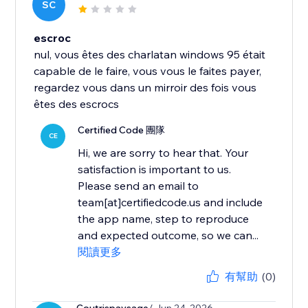
SC
escroc
nul, vous êtes des charlatan windows 95 était
capable de le faire, vous vous le faites payer,
regardez vous dans un mirroir des fois vous
êtes des escrocs
Certified Code 團隊
CE
Hi, we are sorry to hear that. Your
satisfaction is important to us.
Please send an email to
team[at]certifiedcode.us and include
the app name, step to reproduce
and expected outcome, so we can...
閱讀更多
有幫助
(0)