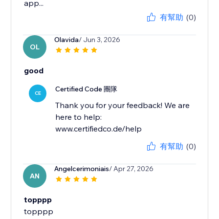
app...
有幫助
(0)
Olavida
/ Jun 3, 2026
OL
good
Certified Code 團隊
CE
Thank you for your feedback! We are
here to help:
www.certifiedco.de/help
有幫助
(0)
Angelcerimoniais
/ Apr 27, 2026
AN
topppp