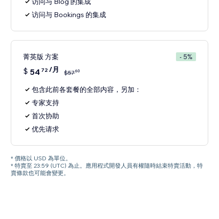
访问与 Blog 的集成
访问与 Bookings 的集成
菁英版 方案
- 5%
/月
$
54
72
60
$
57
包含此前各套餐的全部内容，另加：
专家支持
首次协助
优先请求
* 價格以 USD 為單位。
* 特賣至 23:59 (UTC) 為止。應用程式開發人員有權隨時結束特賣活動，特
賣條款也可能會變更。