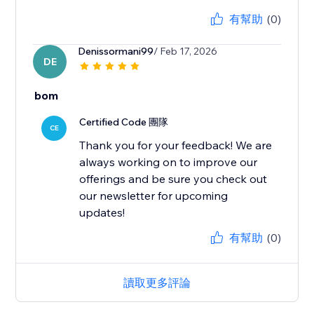
有幫助
(0)
Denissormani99
/ Feb 17, 2026
DE
bom
Certified Code 團隊
CE
Thank you for your feedback! We are
always working on to improve our
offerings and be sure you check out
our newsletter for upcoming
updates!
有幫助
(0)
讀取更多評論