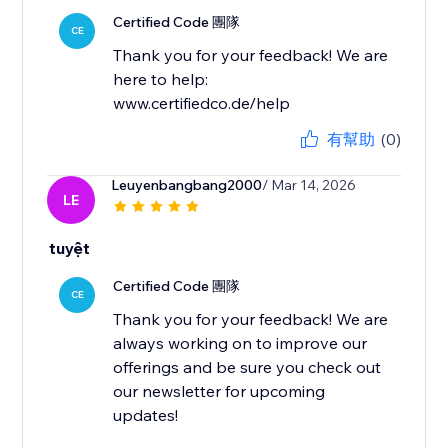
Certified Code 團隊
CE
Thank you for your feedback! We are
here to help:
www.certifiedco.de/help
有幫助
(0)
Leuyenbangbang2000
/ Mar 14, 2026
LE
tuyệt
Certified Code 團隊
CE
Thank you for your feedback! We are
always working on to improve our
offerings and be sure you check out
our newsletter for upcoming
updates!