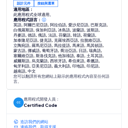
設計元件
按鈕與選單
適用地區：
此應用程式全球適用。
應用程式語言：
英語
,
阿爾巴尼亞語
,
阿拉伯語
,
愛沙尼亞語
,
巴斯克語
,
白俄羅斯語
,
保加利亞語
,
冰島語
,
波蘭語
,
波斯語
,
丹麥語
,
德語
,
俄語
,
法語
,
芬蘭語
,
韓語
,
荷蘭語
,
加泰隆尼亞語
,
捷克語
,
克羅埃西亞語
,
拉脫維亞語
,
立陶宛語
,
羅馬尼亞語
,
馬拉提語
,
馬來語
,
馬其頓語
,
蒙古語
,
挪威語
,
葡萄牙語
,
喬治亞語
,
日語
,
瑞典語
,
塞爾維亞語
,
斯洛伐克語
,
他加祿語
,
泰語
,
土耳其語
,
威爾斯語
,
烏克蘭語
,
西班牙語
,
希伯來語
,
希臘語
,
匈牙利語
,
亞美尼亞語
,
義大利語
,
印地語
,
印尼語
,
越南語
,
中文
您可以翻譯所有您網站上顯示的應用程式內容至任何語
言。
應用程式開發人員：
CC
Certified Code
造訪我們的網站
連絡我們，取得支援