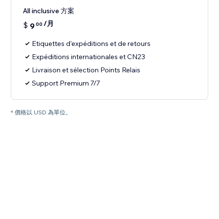
All inclusive 方案
/月
$
9
00
Etiquettes d'expéditions et de retours
Expéditions internationales et CN23
Livraison et sélection Points Relais
Support Premium 7/7
* 價格以 USD 為單位。