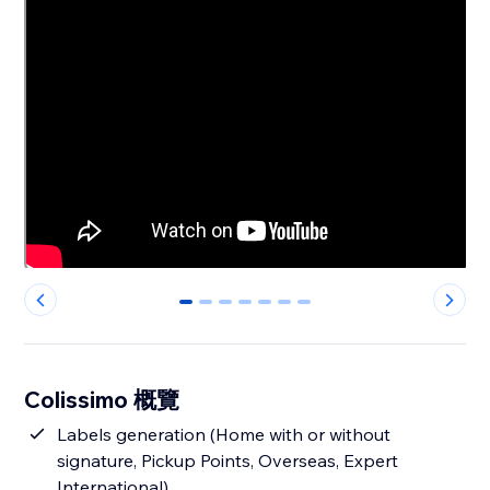
0
1
2
3
4
5
6
Colissimo 概覽
Labels generation (Home with or without
signature, Pickup Points, Overseas, Expert
International)