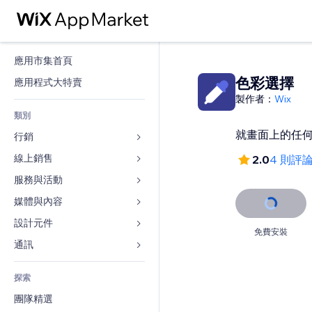
應用市集首頁
色彩選擇
應用程式大特賣
製作者：
Wix
類別
就畫面上的任何色
行銷
線上銷售
廣告
2.0
4 則評
行動裝置
服務與活動
商店應用程式
分析
出貨與送貨
媒體與內容
旅館
社交
付款按鈕
活動
設計元件
圖庫
免費安裝
SEO
網路課程
餐廳
音樂
地圖與導航
通訊 
互動
按需列印
不動產
Podcast
隱私與安全性
表單
發佈網站
會計
探索
預訂
相片
時鐘
部落格
電子郵件
優惠券與酬賓計劃
團隊精選
影片
網頁範本
投票