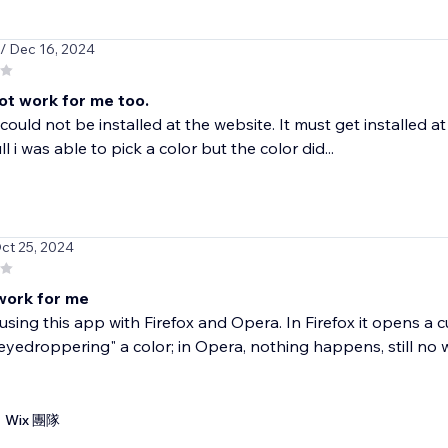
/ Dec 16, 2024
not work for me too.
ould not be installed at the website. It must get installed 
l i was able to pick a color but the color did...
Oct 25, 2024
work for me
d using this app with Firefox and Opera. In Firefox it opens a
"eyedroppering" a color; in Opera, nothing happens, still no w
Wix 團隊