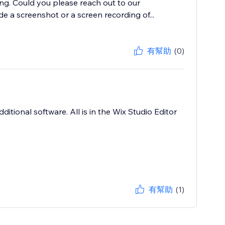
ing. Could you please reach out to our
de a screenshot or a screen recording of...
有幫助
(0)
ditional software. All is in the Wix Studio Editor
有幫助
(1)