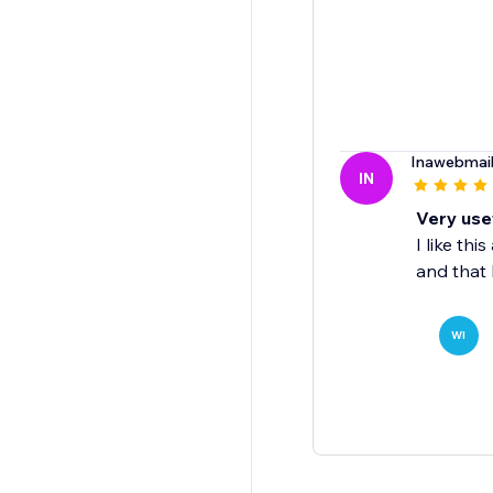
Inawebmai
IN
Very use
I like th
and that 
WI