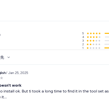
5
0
4
3
2
1
優先
lish
/ Jan 25, 2025
oesn't work
install ok. But ti took a long time to find it in the tool set a
t....