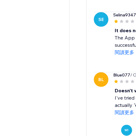
Selina9347
SE
It does 
The App c
successful
閱讀更多
Blue077
/ 
BL
Doesn't 
I've trie
actually 
閱讀更多
WI