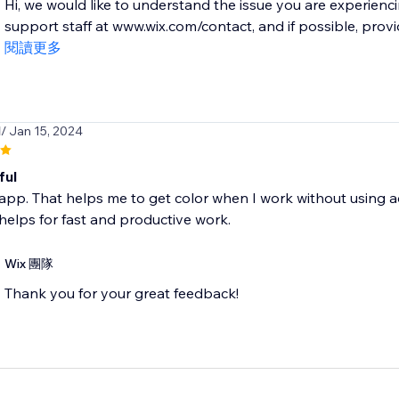
Hi, we would like to understand the issue you are experienc
support staff at www.wix.com/contact, and if possible, provi
閱讀更多
l
/ Jan 15, 2024
ful
is app. That helps me to get color when I work without using ad
helps for fast and productive work.
Wix 團隊
Thank you for your great feedback!