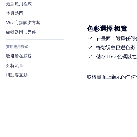
轉換率
倉儲解決方案
最新應用程式
PDF
圖片效果
聊天
廠商直送
檔案分享
本月熱門
按鈕與選單
留言
定價與訂閱
新聞
橫幅與徽章
Wix 商務解決方案
電話
色彩選擇 概覽
群眾募資
內容服務
計算機
社群
編輯器附加元件
食品及飲料
文字效果
在畫面上選擇任何
搜尋
評價與推薦
實用應用程式
輕鬆調整已選色彩
天氣
CRM
吸引潛在顧客
圖表與表格
儲存 Hex 色碼以
分析流量
與訪客互動
取樣畫面上顯示的任何色