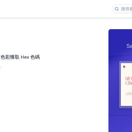
彩獲取 Hex 色碼
論