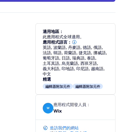
適用地區：
此應用程式全球適用。
應用程式語言：
英語
,
波蘭語
,
丹麥語
,
德語
,
俄語
,
法語
,
韓語
,
荷蘭語
,
捷克語
,
挪威語
,
葡萄牙語
,
日語
,
瑞典語
,
泰語
,
土耳其語
,
烏克蘭語
,
西班牙語
,
義大利語
,
印地語
,
印尼語
,
越南語
,
中文
精選
編輯器附加元件
編輯器附加元件
應用程式開發人員：
W
Wix
造訪我們的網站