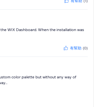
有幫助
(1)
at the WIX Dashboard. When the installation was
有幫助
(0)
 custom color palette but without any way of
ay...