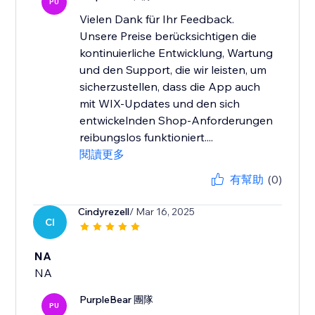
PU
Vielen Dank für Ihr Feedback.
Unsere Preise berücksichtigen die
kontinuierliche Entwicklung, Wartung
und den Support, die wir leisten, um
sicherzustellen, dass die App auch
mit WIX-Updates und den sich
entwickelnden Shop-Anforderungen
reibungslos funktioniert....
閱讀更多
有幫助
(0)
Cindyrezell
/ Mar 16, 2025
CI
NA
NA
PurpleBear 團隊
PU