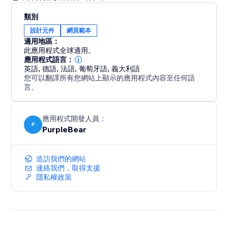
類別
設計元件
網頁範本
適用地區：
此應用程式全球適用。
應用程式語言：
英語
,
德語
,
法語
,
葡萄牙語
,
義大利語
您可以翻譯所有您網站上顯示的應用程式內容至任何語
言。
應用程式開發人員：
P
PurpleBear
造訪我們的網站
連絡我們，取得支援
隱私權政策