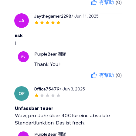
有幫助
(0)
Jaythegamer2298
/ Jun 11, 2025
JA
iisk
j
PurpleBear 團隊
PU
Thank You !
有幫助
(0)
Office75479
/ Jun 3, 2025
OF
Unfassbar teuer
Wow, pro Jahr über 40€ für eine absolute
Standartfunktion. Das ist frech.
PurpleBear 團隊