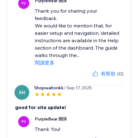
PurpleBear 團隊
PU
Thank you for sharing your
feedback.
We would like to mention that, for
easier setup and navigation, detailed
instructions are available in the Help
section of the dashboard. The guide
walks through the...
閱讀更多
有幫助
(0)
Shopwaltonkk
/ Sep 17, 2025
SH
good for site update!
PurpleBear 團隊
PU
Thank You!