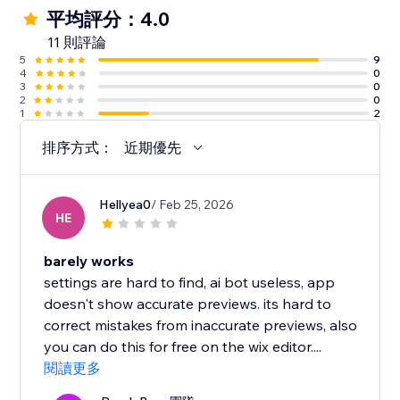
平均評分：4.0
11 則評論
5
9
4
0
3
0
2
0
1
2
排序方式：
近期優先
Hellyea0
/ Feb 25, 2026
HE
barely works
settings are hard to find, ai bot useless, app
doesn't show accurate previews. its hard to
correct mistakes from inaccurate previews, also
you can do this for free on the wix editor....
閱讀更多