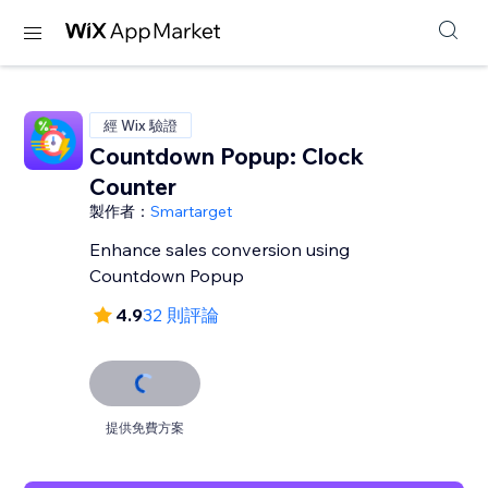
經 Wix 驗證
Countdown Popup: Clock
Counter
製作者：
Smartarget
Enhance sales conversion using
Countdown Popup
4.9
32 則評論
提供免費方案