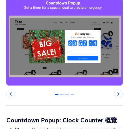
0
1
2
3
Countdown Popup: Clock Counter 概覽