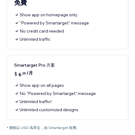
免費
Show app on homepage only
"Powered by Smartarget" message
No credit card needed
Unlimited traffic
Smartarget Pro 方案
/月
$
6
25
Show app on all pages
No "Powered by Smartarget" message
Unlimited traffic!
Unlimited customized designs
* 價格以 USD 為單位，由 Smartarget 收費。