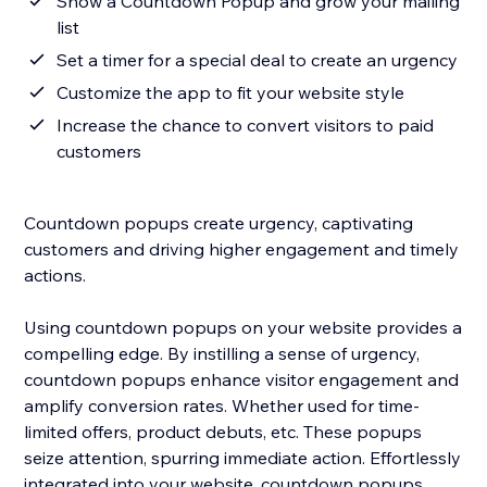
Show a Countdown Popup and grow your mailing
list
Set a timer for a special deal to create an urgency
Customize the app to fit your website style
Increase the chance to convert visitors to paid
customers
Countdown popups create urgency, captivating
customers and driving higher engagement and timely
actions.
Using countdown popups on your website provides a
compelling edge. By instilling a sense of urgency,
countdown popups enhance visitor engagement and
amplify conversion rates. Whether used for time-
limited offers, product debuts, etc. These popups
seize attention, spurring immediate action. Effortlessly
integrated into your website, countdown popups