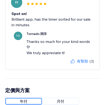
FI
Spot on!
Brilliant app, has the timer sorted for our sale
in minutes.
Tornado 團隊
TO
Thanks so much for your kind words
💛
We truly appreciate it!
有幫助
(3)
定價與方案
年付
月付