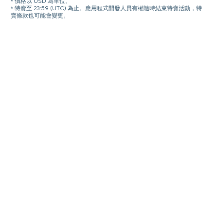
* 價格以 USD 為單位。
* 特賣至 23:59 (UTC) 為止。應用程式開發人員有權隨時結束特賣活動，特
賣條款也可能會變更。