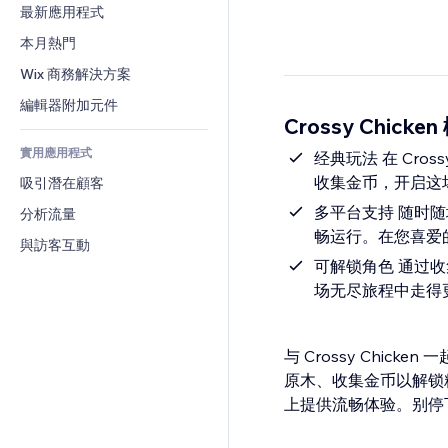
轉換率
倉儲解決方案
最新應用程式
PDF
圖片效果
聊天
廠商直送
檔案分享
本月熱門
按鈕與選單
留言
定價與訂閱
新聞
橫幅與徽章
Wix 商務解決方案
電話
群眾募資
內容服務
計算機
社群
編輯器附加元件
食品及飲料
Crossy Chicke
文字效果
搜尋
評價與推薦
實用應用程式
天氣
经典玩法 在 Cros
CRM
收集金币，开启这
吸引潛在顧客
圖表與表格
多平台支持 随时随地畅玩
分析流量
畅运行。在您喜爱
與訪客互動
可解锁角色 通过
场无尽旅程中走得
与 Crossy Chic
原木、收集金币以解锁精彩
上提供流畅体验。别停下脚