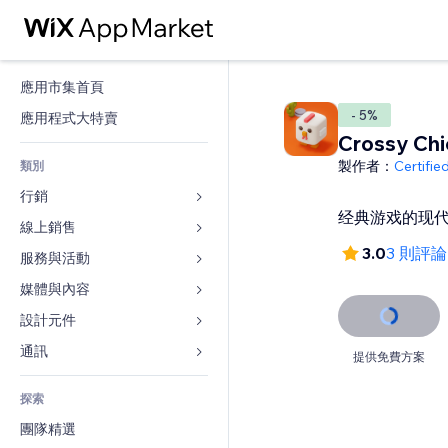
應用市集首頁
- 5%
應用程式大特賣
Crossy Chi
製作者：
Certifi
類別
行銷
经典游戏的现
線上銷售
廣告
3.0
3 則評論
行動裝置
服務與活動
商店應用程式
分析
出貨與送貨
媒體與內容
旅館
社交
付款按鈕
活動
設計元件
圖庫
SEO
網路課程
餐廳
音樂
地圖與導航
通訊 
提供免費方案
互動
按需列印
不動產
Podcast
隱私與安全性
表單
發佈網站
會計
探索
預訂
相片
時鐘
部落格
電子郵件
優惠券與酬賓計劃
團隊精選
影片
網頁範本
投票