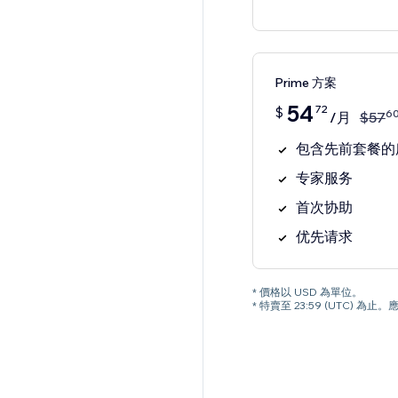
Prime 方案
54
72
$
6
/月
$
57
包含先前套餐的
专家服务
首次协助
优先请求
* 價格以 USD 為單位。
* 特賣至 23:59 (UTC