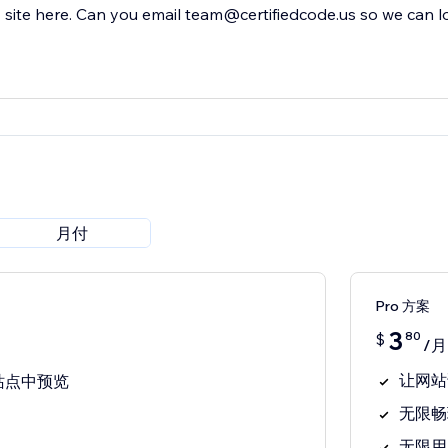
site here. Can you email team@certifiedcode.us so we can l
月付
Pro 方案
3
80
$
/月
让网站访
站点中预览
无限畅
无限用