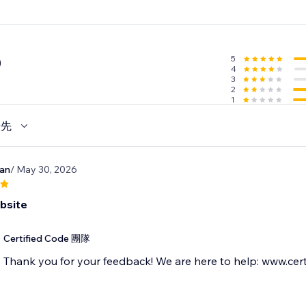
5
0
4
3
2
1
優先
an
/ May 30, 2026
bsite
Certified Code 團隊
Thank you for your feedback! We are here to help: www.cert