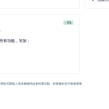
- 5%
0
所有功能，另加：
) 為止。應用程式開發人員有權隨時結束特賣活動，特賣條款也可能會變更。