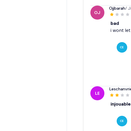
Ojjbarah
/ J
OJ
bad
i wont le
CE
Leschanvri
LE
injouabl
CE