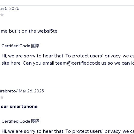
an 5, 2026
t me but it on the websi5te
Certified Code 團隊
Hi, we are sorry to hear that. To protect users' privacy, we 
site here. Can you email team@certifiedcode.us so we can l
ersbreto
/ Mar 26, 2025
e sur smartphone
Certified Code 團隊
Hi, we are sorry to hear that. To protect users' privacy, we 