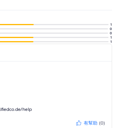
1
0
0
1
1
ifiedco.de/help
有幫助
(0)