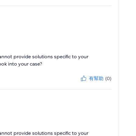
cannot provide solutions specific to your
ook into your case?
有幫助
(0)
cannot provide solutions specific to your