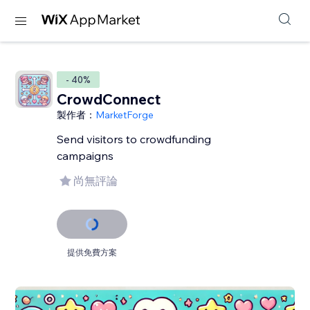
- 40%
CrowdConnect
製作者：
MarketForge
Send visitors to crowdfunding
campaigns
尚無評論
提供免費方案