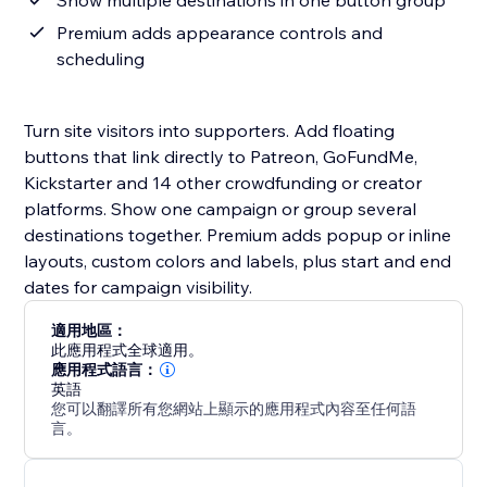
Show multiple destinations in one button group
Premium adds appearance controls and
scheduling
Turn site visitors into supporters. Add floating
buttons that link directly to Patreon, GoFundMe,
Kickstarter and 14 other crowdfunding or creator
platforms. Show one campaign or group several
destinations together. Premium adds popup or inline
layouts, custom colors and labels, plus start and end
dates for campaign visibility.
適用地區：
此應用程式全球適用。
應用程式語言：
英語
您可以翻譯所有您網站上顯示的應用程式內容至任何語
言。