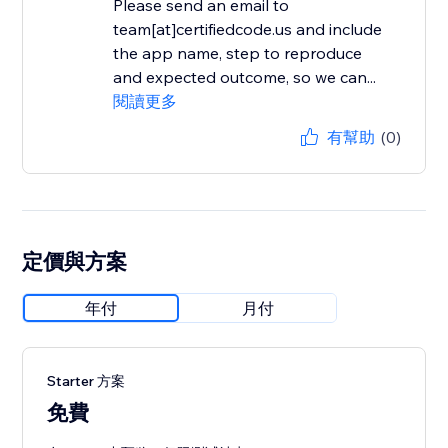
Please send an email to
team[at]certifiedcode.us and include
the app name, step to reproduce
and expected outcome, so we can...
閱讀更多
有幫助
(0)
定價與方案
年付
月付
Starter 方案
免費