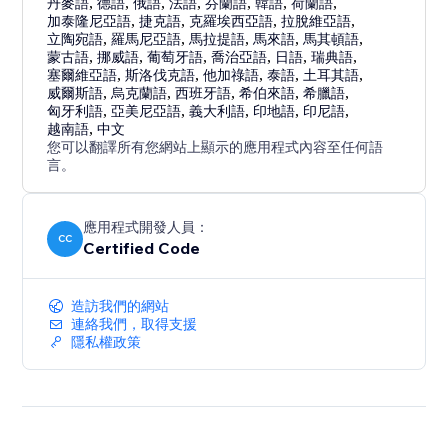
丹麥語
,
德語
,
俄語
,
法語
,
芬蘭語
,
韓語
,
荷蘭語
,
加泰隆尼亞語
,
捷克語
,
克羅埃西亞語
,
拉脫維亞語
,
立陶宛語
,
羅馬尼亞語
,
馬拉提語
,
馬來語
,
馬其頓語
,
蒙古語
,
挪威語
,
葡萄牙語
,
喬治亞語
,
日語
,
瑞典語
,
塞爾維亞語
,
斯洛伐克語
,
他加祿語
,
泰語
,
土耳其語
,
威爾斯語
,
烏克蘭語
,
西班牙語
,
希伯來語
,
希臘語
,
匈牙利語
,
亞美尼亞語
,
義大利語
,
印地語
,
印尼語
,
越南語
,
中文
您可以翻譯所有您網站上顯示的應用程式內容至任何語
言。
應用程式開發人員：
CC
Certified Code
造訪我們的網站
連絡我們，取得支援
隱私權政策