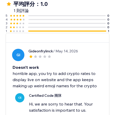
平均評分：1.0
1 則評論
5
0
4
0
3
0
2
0
1
1
Gideonfrylinck
/ May 14, 2026
GI
Doesn't work
horrible app, you try to add crypto rates to
display live on website and the app keeps
making up weird emoji names for the crypto
Certified Code 團隊
CE
Hi, we are sorry to hear that. Your
satisfaction is important to us.