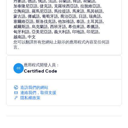
丹麥語
,
德語
,
俄語
,
法語
,
芬蘭語
,
韓語
,
荷蘭語
,
加泰隆尼亞語
,
捷克語
,
克羅埃西亞語
,
拉脫維亞語
,
立陶宛語
,
羅馬尼亞語
,
馬拉提語
,
馬來語
,
馬其頓語
,
蒙古語
,
挪威語
,
葡萄牙語
,
喬治亞語
,
日語
,
瑞典語
,
塞爾維亞語
,
斯洛伐克語
,
他加祿語
,
泰語
,
土耳其語
,
威爾斯語
,
烏克蘭語
,
西班牙語
,
希伯來語
,
希臘語
,
匈牙利語
,
亞美尼亞語
,
義大利語
,
印地語
,
印尼語
,
越南語
,
中文
您可以翻譯所有您網站上顯示的應用程式內容至任何語
言。
應用程式開發人員：
CC
Certified Code
造訪我們的網站
連絡我們，取得支援
隱私權政策