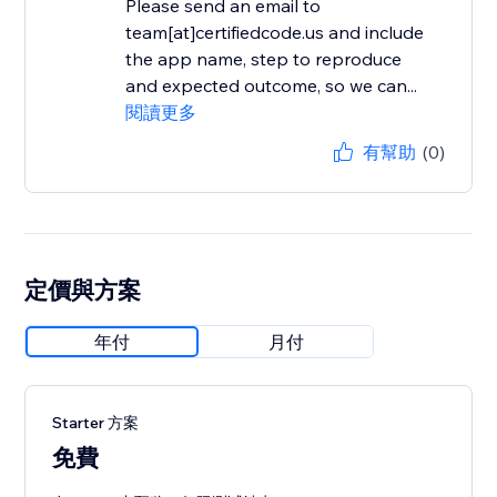
Please send an email to
team[at]certifiedcode.us and include
the app name, step to reproduce
and expected outcome, so we can...
閱讀更多
有幫助
(0)
定價與方案
年付
月付
Starter 方案
免費