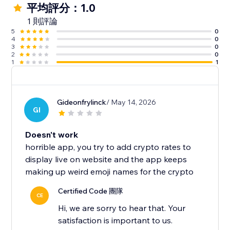
平均評分：1.0
1 則評論
5
0
4
0
3
0
2
0
1
1
Gideonfrylinck
/ May 14, 2026
GI
Doesn't work
horrible app, you try to add crypto rates to
display live on website and the app keeps
making up weird emoji names for the crypto
Certified Code 團隊
CE
Hi, we are sorry to hear that. Your
satisfaction is important to us.