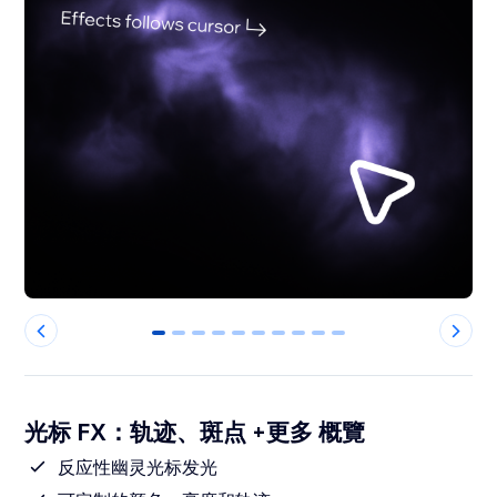
0
1
2
3
4
5
6
7
8
9
光标 FX：轨迹、斑点 +更多 概覽
反应性幽灵光标发光