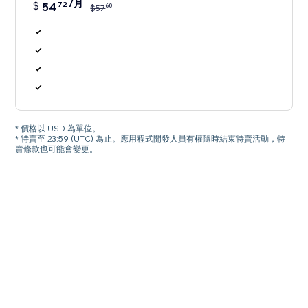
/月
$
54
72
60
$
57
* 價格以 USD 為單位。
* 特賣至 23:59 (UTC) 為止。應用程式開發人員有權隨時結束特賣活動，特
賣條款也可能會變更。