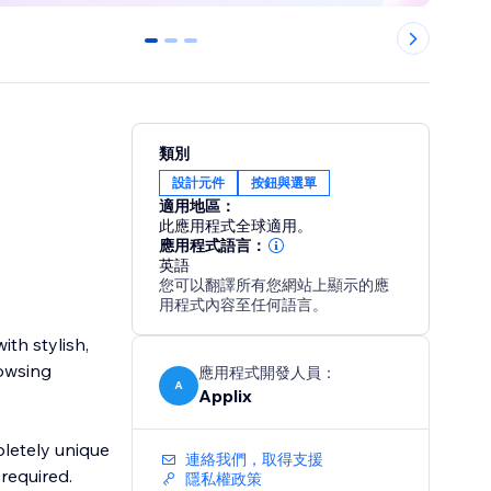
0
1
2
類別
設計元件
按鈕與選單
適用地區：
此應用程式全球適用。
應用程式語言：
英語
您可以翻譯所有您網站上顯示的應
用程式內容至任何語言。
th stylish,
owsing
應用程式開發人員：
A
Applix
pletely unique
連絡我們，取得支援
required.
隱私權政策