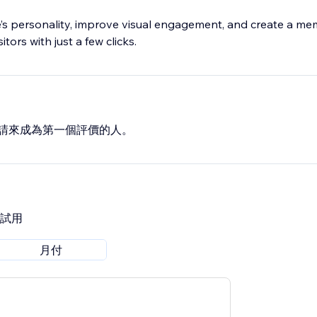
’s personality, improve visual engagement, and create a m
itors with just a few clicks.
請來成為第一個評價的人。
費試用
月付