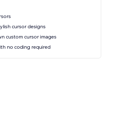
rsors
ylish cursor designs
wn custom cursor images
ith no coding required