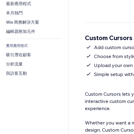
轉換率
倉儲解決方案
最新應用程式
PDF
圖片效果
聊天
廠商直送
檔案分享
本月熱門
按鈕與選單
留言
定價與訂閱
新聞
橫幅與徽章
Wix 商務解決方案
電話
群眾募資
內容服務
計算機
社群
編輯器附加元件
食品及飲料
Custom Cursor
文字效果
搜尋
評價與推薦
實用應用程式
天氣
Add custom curso
CRM
吸引潛在顧客
圖表與表格
Choose from styli
分析流量
Upload your own 
與訪客互動
Simple setup with
Custom Cursors lets yo
interactive custom c
experience.
Whether you want a mo
design, Custom Cursor