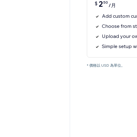
2
50
$
/月
Add custom cu
Choose from st
Upload your o
Simple setup w
* 價格以 USD 為單位。