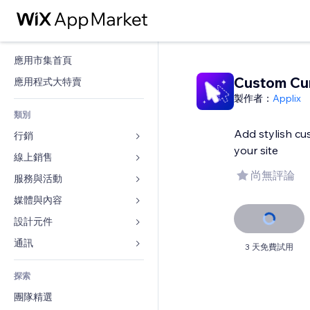
應用市集首頁
Custom Cu
應用程式大特賣
製作者：
Applix
類別
Add stylish cu
行銷
your site
線上銷售
廣告
尚無評論
行動裝置
服務與活動
商店應用程式
分析
出貨與送貨
媒體與內容
旅館
社交
付款按鈕
活動
設計元件
圖庫
SEO
網路課程
餐廳
音樂
地圖與導航
通訊 
3 天免費試用
互動
按需列印
不動產
Podcast
隱私與安全性
表單
發佈網站
會計
探索
預訂
相片
時鐘
部落格
電子郵件
優惠券與酬賓計劃
團隊精選
影片
網頁範本
投票