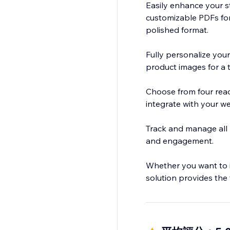
Easily enhance your sto
customizable PDFs for
polished format.
Fully personalize you
product images for a 
Choose from four rea
integrate with your we
Track and manage all 
and engagement.
Whether you want to 
solution provides the