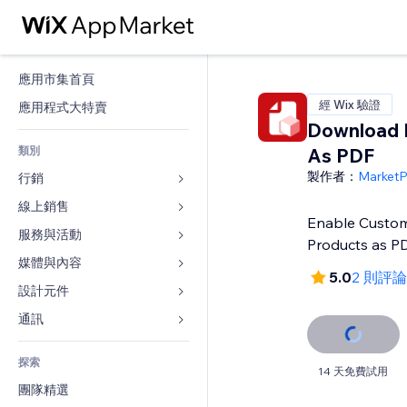
應用市集首頁
經 Wix 驗證
應用程式大特賣
Download 
類別
As PDF
製作者：
Market
行銷
線上銷售
廣告
Enable Custo
行動裝置
服務與活動
商店應用程式
Products as P
分析
出貨與送貨
媒體與內容
旅館
5.0
2 則評論
社交
付款按鈕
活動
設計元件
圖庫
SEO
網路課程
餐廳
音樂
地圖與導航
通訊 
互動
按需列印
不動產
Podcast
隱私與安全性
表單
發佈網站
會計
探索
預訂
相片
時鐘
部落格
14 天免費試用
電子郵件
優惠券與酬賓計劃
團隊精選
影片
網頁範本
投票