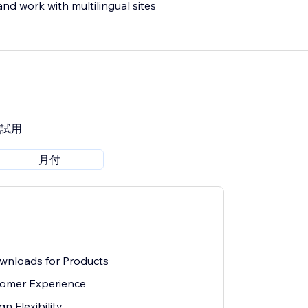
and work with multilingual sites
費試用
月付
wnloads for Products
omer Experience
 Flexibility