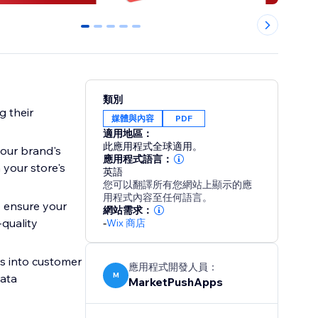
0
1
2
3
4
類別
g their
媒體與內容
PDF
適用地區：
此應用程式全球適用。
your brand's
應用程式語言：
 your store's
英語
您可以翻譯所有您網站上顯示的應
用程式內容至任何語言。
o ensure your
網站需求：
-quality
-
Wix 商店
s into customer
應用程式開發人員：
M
data
MarketPushApps