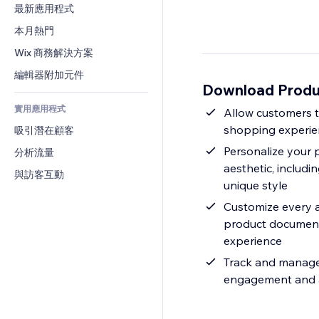
轉換率
倉儲解決方案
最新應用程式
PDF
圖片效果
聊天
廠商直送
檔案分享
本月熱門
按鈕與選單
留言
定價與訂閱
新聞
橫幅與徽章
Wix 商務解決方案
電話
群眾募資
內容服務
計算機
社群
編輯器附加元件
食品及飲料
Download Prod
文字效果
搜尋
評價與推薦
實用應用程式
天氣
Allow customers t
CRM
shopping experien
吸引潛在顧客
圖表與表格
Personalize your 
分析流量
aesthetic, includi
與訪客互動
unique style
Customize every a
product documents 
experience
Track and manage 
engagement and al