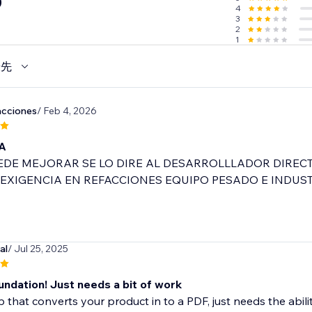
0
4
3
2
1
優先
acciones
/ Feb 4, 2026
A
UEDE MEJORAR SE LO DIRE AL DESARROLLLADOR DIRE
 EXIGENCIA EN REFACCIONES EQUIPO PESADO E INDUS
al
/ Jul 25, 2025
undation! Just needs a bit of work
 that converts your product in to a PDF, just needs the abilit