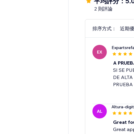
平均評分：5.
2 則評論
排序方式：
近期
Expartsref
EX
A PRUEB
SI SE P
DE ALTA
PRUEBA
Altura-digit
AL
Great fo
Great app