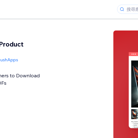
Product
PushApps
mers to Download
DFs