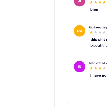
JI
bien
Quikeezhel
QU
this shit
bought it
Info25574
IN
I have no