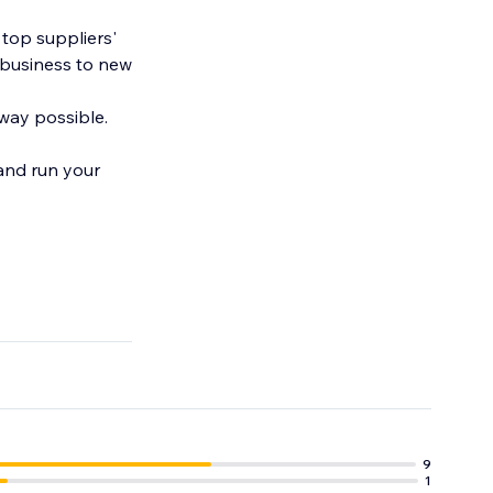
top suppliers'
 business to new
 way possible.
 and run your
9
1