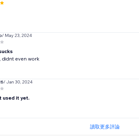
p
/ May 23, 2024
 sucks
, didnt even work
26
/ Jan 30, 2024
t used it yet.
讀取更多評論