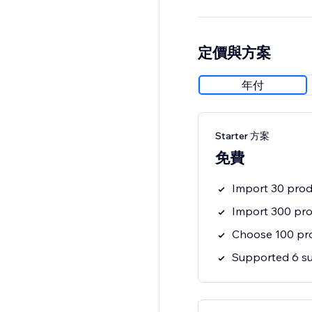
定價與方案
年付
Starter 方案
免費
Import 30 prod
Import 300 pro
Choose 100 pro
Supported 6 su