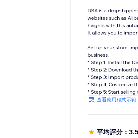
DSA is a dropshipping
websites such as Alib
heights with this au
It allows you to impor
Set up your store, imp
business.
* Step 1: Install the 
* Step 2: Download t
* Step 3: Import prod
* Step 4: Customize t
* Step 5: Start selling
查看應用程式示範
平均評分：3.