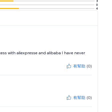
3
0
4
ess with aliexpresse and alibaba I have never
有幫助
(0)
有幫助
(0)