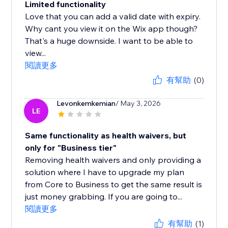
Limited functionality
Love that you can add a valid date with expiry.
Why cant you view it on the Wix app though?
That's a huge downside. I want to be able to
view...
閱讀更多
有幫助
(0)
Levonkemkemian
/ May 3, 2026
LE
Same functionality as health waivers, but
only for "Business tier"
Removing health waivers and only providing a
solution where I have to upgrade my plan
from Core to Business to get the same result is
just money grabbing. If you are going to...
閱讀更多
有幫助
(1)