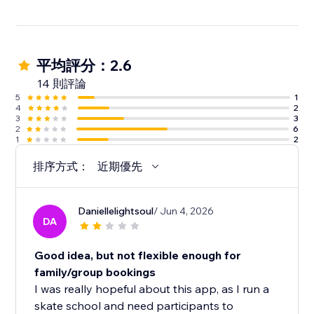
平均評分：2.6
14 則評論
5
1
4
2
3
3
2
6
1
2
排序方式：
近期優先
Daniellelightsoul
/ Jun 4, 2026
DA
Good idea, but not flexible enough for
family/group bookings
I was really hopeful about this app, as I run a
skate school and need participants to