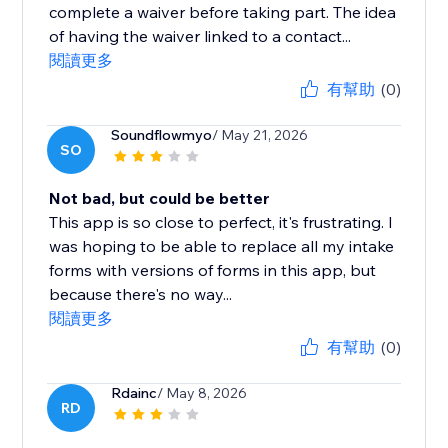
complete a waiver before taking part. The idea
of having the waiver linked to a contact...
閱讀更多
有幫助
(0)
Soundflowmyo
/ May 21, 2026
SO
Not bad, but could be better
This app is so close to perfect, it's frustrating. I
was hoping to be able to replace all my intake
forms with versions of forms in this app, but
because there's no way...
閱讀更多
有幫助
(0)
Rdainc
/ May 8, 2026
RD