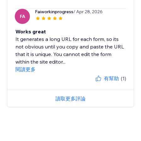
Faiworkinprogress
/ Apr 28, 2026
FA
Works great
It generates a long URL for each form, so its
not obvious until you copy and paste the URL
that it is unique. You cannot edit the form
within the site editor...
閱讀更多
有幫助
(1)
讀取更多評論