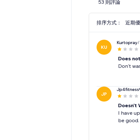
53 則評論
排序方式：
近期
Kurtopray
/
KU
Does not
Don't was
Jp4fitness
JP
Doesn't 
I have up
be good.