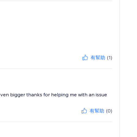
有幫助
(1)
 even bigger thanks for helping me with an issue
有幫助
(0)