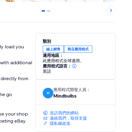
0
1
類別
y load you
線上銷售
商店應用程式
適用地區：
此應用程式全球適用。
ith additional
應用程式語言：
英語
irectly from
應用程式開發人員：
M
he go
Mindbulbs
造訪我們的網站
ise your shop
連絡我們，取得支援
mpeting eBay
隱私權政策