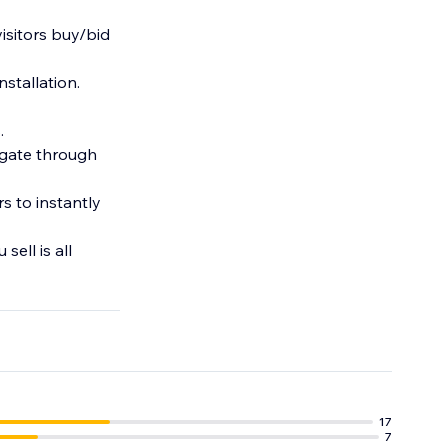
visitors buy/bid
nstallation.
.
igate through
s to instantly
ell is all
17
7