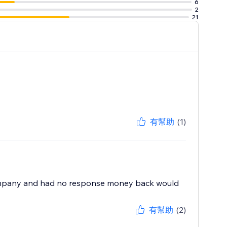
6
2
21
有幫助
(1)
e company and had no response money back would
有幫助
(2)