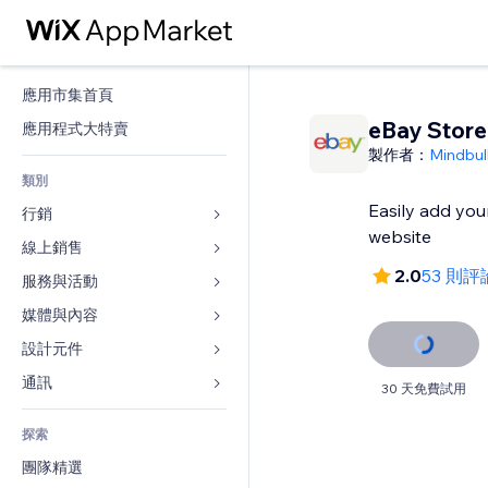
應用市集首頁
eBay Store
應用程式大特賣
製作者：
Mindbul
類別
Easily add you
行銷
website
線上銷售
廣告
2.0
53 則評
行動裝置
服務與活動
商店應用程式
分析
出貨與送貨
媒體與內容
旅館
社交
付款按鈕
活動
設計元件
圖庫
SEO
網路課程
餐廳
音樂
地圖與導航
通訊 
30 天免費試用
互動
按需列印
不動產
Podcast
隱私與安全性
表單
發佈網站
會計
探索
預訂
相片
時鐘
部落格
電子郵件
優惠券與酬賓計劃
團隊精選
影片
網頁範本
投票