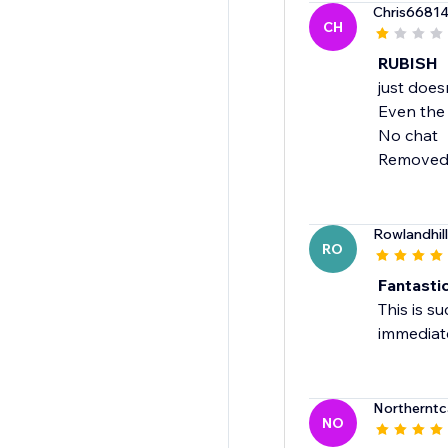
Chris6681
CH
RUBISH
just does
Even the
No chat
Removed
Rowlandhil
RO
Fantastic
This is s
immediate
Northernt
NO