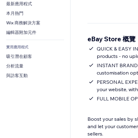
轉換率
倉儲解決方案
最新應用程式
PDF
圖片效果
聊天
廠商直送
檔案分享
本月熱門
按鈕與選單
留言
定價與訂閱
新聞
橫幅與徽章
Wix 商務解決方案
電話
群眾募資
內容服務
計算機
社群
編輯器附加元件
食品及飲料
eBay Store 概覽
文字效果
搜尋
評價與推薦
實用應用程式
天氣
QUICK & EASY INT
CRM
products - no upl
吸引潛在顧客
圖表與表格
INSTANT BRANDING 
分析流量
customisation opt
與訪客互動
PERSONAL EXPERIE
your website, with
FULL MOBILE OPTI
Boost your sales by 
and let your custome
sellers.