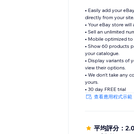
• Easily add your eBay
directly from your site
• Your eBay store will 
• Sell an unlimited n
• Mobile optimized to
• Show 60 products pe
your catalogue.
• Display variants of 
view their options.
• We don’t take any c
yours.
• 30 day FREE trial
查看應用程式示範
平均評分：2.