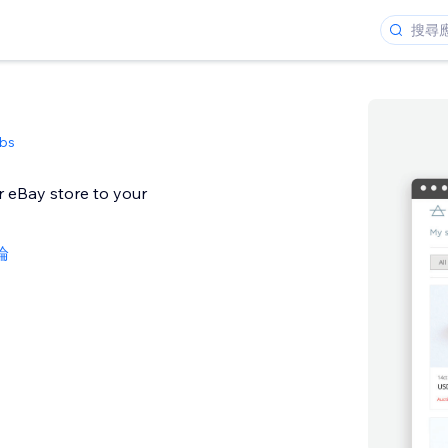
bs
r eBay store to your
論