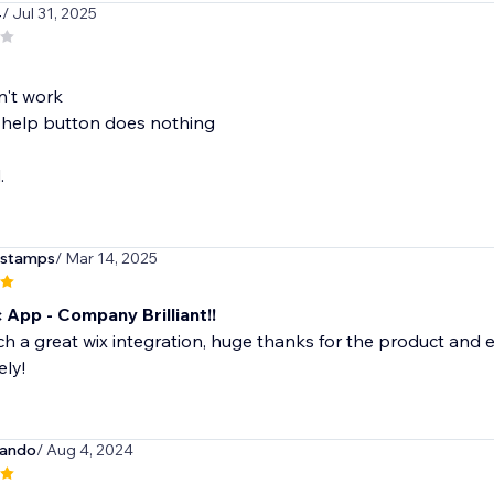
4
/ Jul 31, 2025
n't work
 help button does nothing
.
lstamps
/ Mar 14, 2025
 App - Company Brilliant!!
uch a great wix integration, huge thanks for the product and
ly!
cando
/ Aug 4, 2024