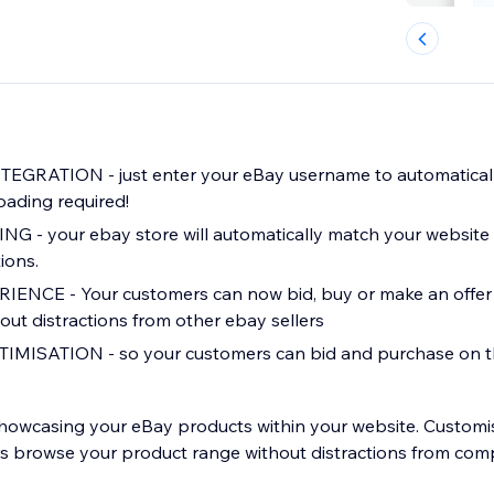
EGRATION - just enter your eBay username to automaticall
oading required!
- your ebay store will automatically match your website w
ions.
NCE - Your customers can now bid, buy or make an offer d
out distractions from other ebay sellers
MISATION - so your customers can bid and purchase on t
showcasing your eBay products within your website. Custom
rs browse your product range without distractions from co