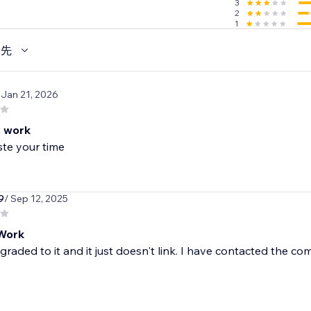
3
2
1
優先
 Jan 21, 2026
 work
te your time
9
/ Sep 12, 2025
Work
graded to it and it just doesn't link. I have contacted th