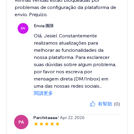
Minhas vendas estão bloqueadas por
problemas de configuração da plataforma de
envio. Prejuízo.
Envia 團隊
EN
Olá, Jesiel. Constantemente
realizamos atualizações para
melhorar as funcionalidades da
nossa plataforma. Para esclarecer
suas dúvidas sobre algum problema,
por favor nos escreva por
mensagem direta (DM/Inbox) em
uma das nossas redes sociais...
閱讀更多
有幫助
(0)
Parchitaaaa
/ Apr 22, 2026
PA