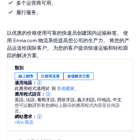
多个运营商可用。
履行服务。
以优惠的价格使用可靠的快递员创建国内运输标签。 使
用 Envia.com 物流系统提高您公司的生产力。 将您的产
品运送给国际客户。 为您的客户提供快速运输和轻松跟
踪的解决方案。
類別
線上銷售
出貨與送貨
倉儲解決方案
適用地區：
此應用程式適用於
與
其他國家。
應用程式語言：
英語
,
法語
,
葡萄牙語
,
西班牙語
,
義大利語
,
印地語
,
中文
您可以翻譯所有您網站上顯示的應用程式內容至任何語
言。
網站需求：
-
Wix 商店