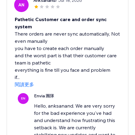
Anksanand
/ Jul 18, 2026
AN
Pathetic Customer care and order sync
system
There orders are never sync automatically, Not
even manually
you have to create each order manually
and the worst part is that their customer care
team is pathetic
everything is fine till you face and problem
if...
閱讀更多
Envia 團隊
EN
Hello, anksanand. We are very sorry
for the bad experience you've had
and understand how frustrating this
setback is. We are currently
stabilizing new updates and want to