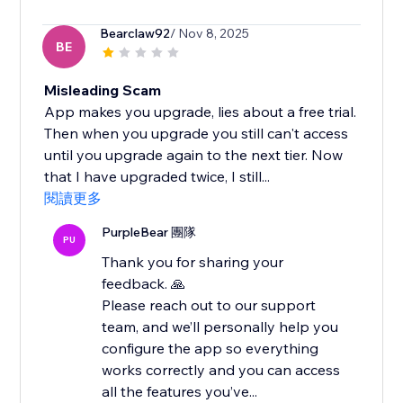
Bearclaw92
/ Nov 8, 2025
BE
Misleading Scam
App makes you upgrade, lies about a free trial.
Then when you upgrade you still can't access
until you upgrade again to the next tier. Now
that I have upgraded twice, I still...
閱讀更多
PurpleBear 團隊
PU
Thank you for sharing your
feedback. 🙏
Please reach out to our support
team, and we’ll personally help you
configure the app so everything
works correctly and you can access
all the features you’ve...