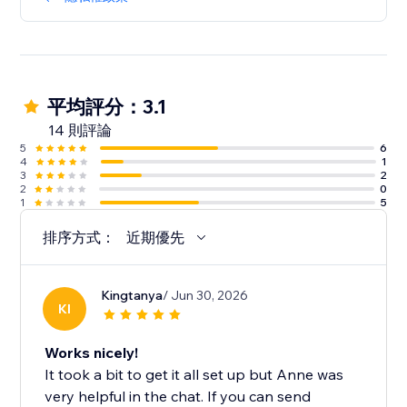
平均評分：3.1
14 則評論
5
6
4
1
3
2
2
0
1
5
排序方式：
近期優先
Kingtanya
/ Jun 30, 2026
KI
Works nicely!
It took a bit to get it all set up but Anne was
very helpful in the chat. If you can send