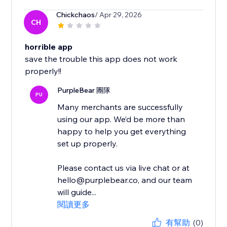
Chickchaos
/ Apr 29, 2026
CH
horrible app
save the trouble this app does not work
properly!!
PurpleBear 團隊
PU
Many merchants are successfully
using our app. We’d be more than
happy to help you get everything
set up properly.
Please contact us via live chat or at
hello@purplebear.co, and our team
will guide...
閱讀更多
有幫助
(0)