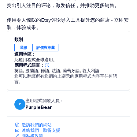
突出引人注目的评论，激发信任，并推动更多销售。
使用令人惊叹的Etsy评论导入工具提升您的商店 - 立即安
装，体验成果。
類別
通訊
評價與推薦
適用地區：
此應用程式全球適用。
應用程式語言：
英語
,
波蘭語
,
德語
,
法語
,
葡萄牙語
,
義大利語
您可以翻譯所有您網站上顯示的應用程式內容至任何語
言。
應用程式開發人員：
P
PurpleBear
造訪我們的網站
連絡我們，取得支援
隱私權政策