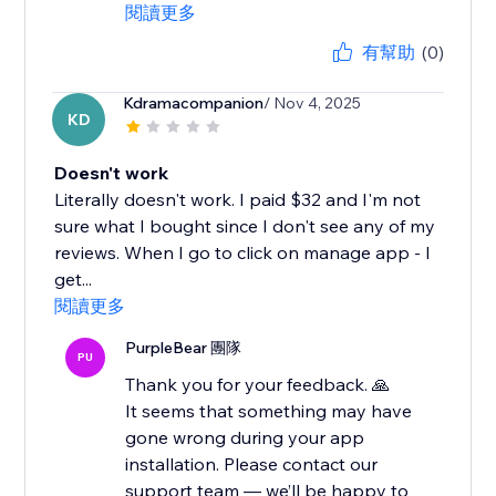
閱讀更多
有幫助
(0)
Kdramacompanion
/ Nov 4, 2025
KD
Doesn't work
Literally doesn't work. I paid $32 and I'm not
sure what I bought since I don't see any of my
reviews. When I go to click on manage app - I
get...
閱讀更多
PurpleBear 團隊
PU
Thank you for your feedback. 🙏
It seems that something may have
gone wrong during your app
installation. Please contact our
support team — we’ll be happy to