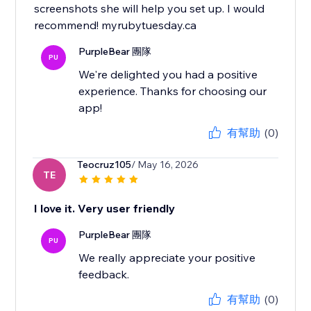
screenshots she will help you set up. I would
recommend! myrubytuesday.ca
PurpleBear 團隊
PU
We're delighted you had a positive
experience. Thanks for choosing our
app!
有幫助
(0)
Teocruz105
/ May 16, 2026
TE
I love it. Very user friendly
PurpleBear 團隊
PU
We really appreciate your positive
feedback.
有幫助
(0)