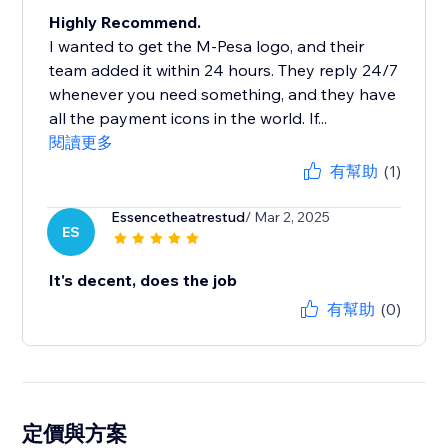
Highly Recommend.
I wanted to get the M-Pesa logo, and their
team added it within 24 hours. They reply 24/7
whenever you need something, and they have
all the payment icons in the world. If...
閱讀更多
有幫助
(1)
Essencetheatrestud
/ Mar 2, 2025
ES
It's decent, does the job
有幫助
(0)
定價與方案