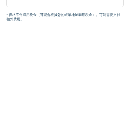
* 價格不含適用稅金（可能會根據您的帳單地址套用稅金）。可能需要支付
額外費用。