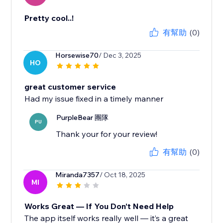
Pretty cool..!
有幫助
(0)
Horsewise70
/ Dec 3, 2025
HO
great customer service
Had my issue fixed in a timely manner
PurpleBear 團隊
PU
Thank your for your review!
有幫助
(0)
Miranda7357
/ Oct 18, 2025
MI
Works Great — If You Don’t Need Help
The app itself works really well — it’s a great