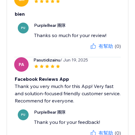
bien
PurpleBear 團隊
PU
Thanks so much for your review!
有幫助
(0)
Pasutidizainu
/ Jun 19, 2025
PA
Facebook Reviews App
Thank you very much for this App! Very fast
and solution-focused friendly customer service.
Recommend for everyone.
PurpleBear 團隊
PU
Thank you for your feedback!
有幫助
(0)