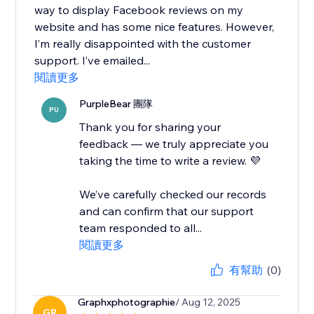
way to display Facebook reviews on my
website and has some nice features. However,
I’m really disappointed with the customer
support. I’ve emailed...
閱讀更多
PurpleBear 團隊
PU
Thank you for sharing your
feedback — we truly appreciate you
taking the time to write a review. 💜
We’ve carefully checked our records
and can confirm that our support
team responded to all...
閱讀更多
有幫助
(0)
Graphxphotographie
/ Aug 12, 2025
GR