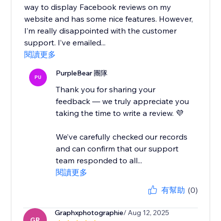
way to display Facebook reviews on my
website and has some nice features. However,
I’m really disappointed with the customer
support. I’ve emailed...
閱讀更多
PurpleBear 團隊
PU
Thank you for sharing your
feedback — we truly appreciate you
taking the time to write a review. 💜
We’ve carefully checked our records
and can confirm that our support
team responded to all...
閱讀更多
有幫助
(0)
Graphxphotographie
/ Aug 12, 2025
GR