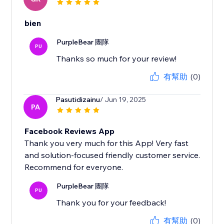
bien
PurpleBear 團隊
PU
Thanks so much for your review!
有幫助
(0)
Pasutidizainu
/ Jun 19, 2025
PA
Facebook Reviews App
Thank you very much for this App! Very fast
and solution-focused friendly customer service.
Recommend for everyone.
PurpleBear 團隊
PU
Thank you for your feedback!
有幫助
(0)