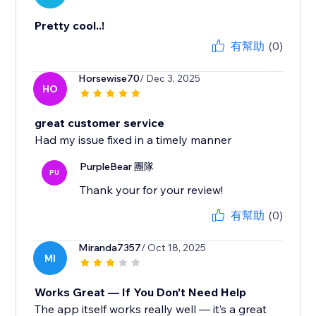
Pretty cool..!
有幫助
(0)
Horsewise70
/ Dec 3, 2025
HO
great customer service
Had my issue fixed in a timely manner
PurpleBear 團隊
PU
Thank your for your review!
有幫助
(0)
Miranda7357
/ Oct 18, 2025
MI
Works Great — If You Don’t Need Help
The app itself works really well — it’s a great