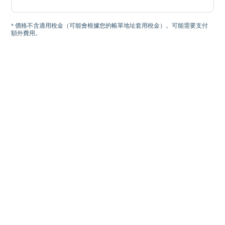
* 價格不含適用稅金（可能會根據您的帳單地址套用稅金）。可能需要支付
額外費用。