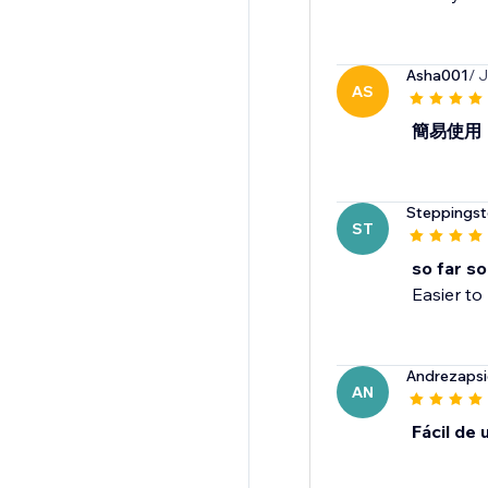
Asha001
/ 
AS
簡易使用
Steppingst
ST
so far s
Easier to
Andrezapsi
AN
Fácil de 