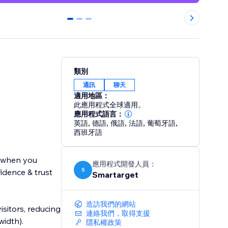
0
1
2
類別
通訊
聊天
適用地區：
此應用程式全球適用。
應用程式語言：
英語
,
德語
,
俄語
,
法語
,
葡萄牙語
,
西班牙語
t when you
應用程式開發人員：
S
idence & trust
Smartarget
造訪我們的網站
isitors, reducing
連絡我們，取得支援
idth).
隱私權政策