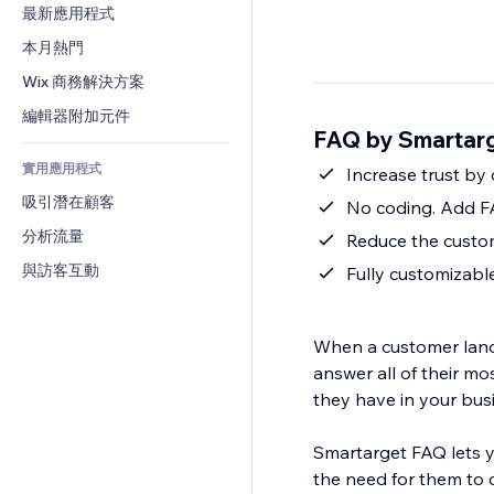
轉換率
倉儲解決方案
最新應用程式
PDF
圖片效果
聊天
廠商直送
檔案分享
本月熱門
按鈕與選單
留言
定價與訂閱
新聞
橫幅與徽章
Wix 商務解決方案
電話
群眾募資
內容服務
計算機
社群
編輯器附加元件
食品及飲料
FAQ by Smarta
文字效果
搜尋
評價與推薦
實用應用程式
天氣
Increase trust by 
CRM
吸引潛在顧客
圖表與表格
No coding. Add FA
分析流量
Reduce the custo
與訪客互動
Fully customizable
When a customer lands
answer all of their m
they have in your business—pushing them to purchase even faster.
Smartarget FAQ lets yo
the need for them to 