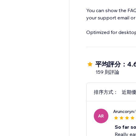
You can show the FAQ 
your support email or
Optimized for deskto
平均評分：4.
159 則評論
排序方式：
近期
Aruncoryn
/
AR
So far s
Really ea