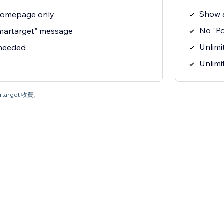
Show 
homepage only
No "P
martarget" message
Unlimit
 needed
Unlimi
target 收費。