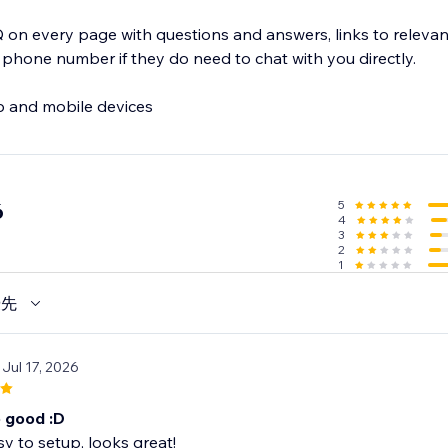
on every page with questions and answers, links to releva
 phone number if they do need to chat with you directly.
p and mobile devices
5
6
4
3
2
1
優先
 Jul 17, 2026
o good :D
sy to setup, looks great!