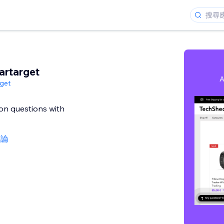
artarget
get
n questions with
評論