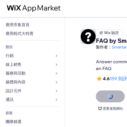
應用市集首頁
經 Wix 驗證
應用程式大特賣
FAQ by Sm
製作者：
Smartar
類別
行銷
Answer commo
線上銷售
廣告
an FAQ
行動裝置
服務與活動
商店應用程式
4.6
159 則
分析
出貨與送貨
媒體與內容
旅館
社交
付款按鈕
活動
設計元件
圖庫
SEO
網路課程
餐廳
音樂
地圖與導航
通訊 
互動
按需列印
不動產
Podcast
隱私與安全性
表單
需要進階網站
發佈網站
會計
探索
預訂
相片
時鐘
部落格
電子郵件
優惠券與酬賓計劃
團隊精選
影片
網頁範本
投票