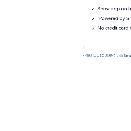
Show app on 
"Powered by S
No credit card
* 價格以 USD 為單位，由 Smar