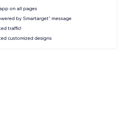
app on all pages
owered by Smartarget" message
ed traffic!
ted customized designs