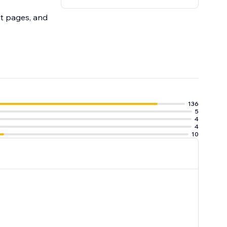
nt pages, and
136
5
4
4
10