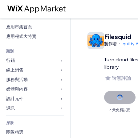
應用市集首頁
Filesquid
應用程式大特賣
製作者：
Iquility 
類別
Turn cloud file
行銷
library
線上銷售
廣告
尚無評論
行動裝置
服務與活動
商店應用程式
分析
出貨與送貨
媒體與內容
旅館
社交
付款按鈕
活動
設計元件
圖庫
SEO
網路課程
餐廳
音樂
地圖與導航
通訊 
7 天免費試用
互動
按需列印
不動產
Podcast
隱私與安全性
表單
發佈網站
會計
探索
預訂
相片
時鐘
部落格
電子郵件
優惠券與酬賓計劃
團隊精選
影片
網頁範本
投票