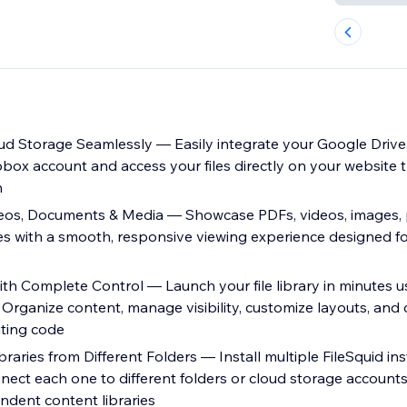
d Storage Seamlessly — Easily integrate your Google Drive,
box account and access your files directly on your website t
n
deos, Documents & Media — Showcase PDFs, videos, images, 
pes with a smooth, responsive viewing experience designed fo
h Complete Control — Launch your file library in minutes usi
Organize content, manage visibility, customize layouts, and 
iting code
braries from Different Folders — Install multiple FileSquid in
ect each one to different folders or cloud storage accounts 
ndent content libraries