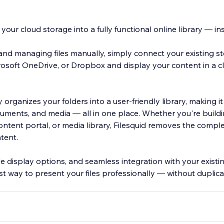
 your cloud storage into a fully functional online library — ins
and managing files manually, simply connect your existing s
crosoft OneDrive, or Dropbox and display your content in a cl
 organizes your folders into a user-friendly library, making it 
uments, and media — all in one place. Whether you're buildi
content portal, or media library, Filesquid removes the comple
tent.
ble display options, and seamless integration with your existi
est way to present your files professionally — without duplica