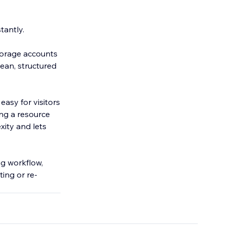
tantly.
torage accounts
ean, structured
easy for visitors
ng a resource
xity and lets
ng workflow,
ting or re-