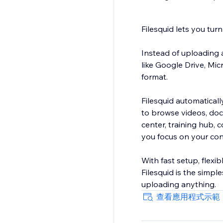
Filesquid lets you turn
Instead of uploading 
like Google Drive, Mi
format.
Filesquid automatically
to browse videos, doc
center, training hub, 
you focus on your con
With fast setup, flexi
Filesquid is the simpl
uploading anything.
查看應用程式示範