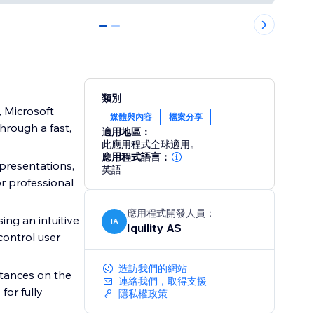
0
1
類別
 Microsoft
媒體與內容
檔案分享
hrough a fast,
適用地區：
此應用程式全球適用。
應用程式語言：
presentations,
英語
r professional
應用程式開發人員：
ng an intuitive
IA
Iquility AS
control user
造訪我們的網站
stances on the
連絡我們，取得支援
for fully
隱私權政策