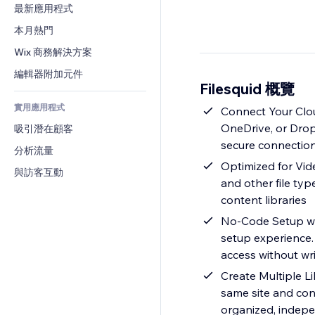
轉換率
倉儲解決方案
最新應用程式
PDF
圖片效果
聊天
廠商直送
檔案分享
本月熱門
按鈕與選單
留言
定價與訂閱
新聞
橫幅與徽章
Wix 商務解決方案
電話
群眾募資
內容服務
計算機
社群
編輯器附加元件
食品及飲料
Filesquid 概覽
文字效果
搜尋
評價與推薦
實用應用程式
天氣
Connect Your Clou
CRM
OneDrive, or Drop
吸引潛在顧客
圖表與表格
secure connectio
分析流量
Optimized for Vi
與訪客互動
and other file ty
content libraries
No-Code Setup wit
setup experience. 
access without wr
Create Multiple Li
same site and conn
organized, indepe