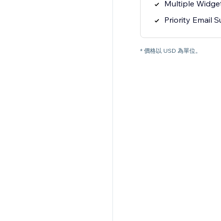
Multiple Widge
Priority Email 
* 價格以 USD 為單位。