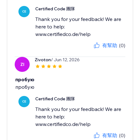
Certified Code 團隊
CE
Thank you for your feedback! We are
here to help:
www.certifiedco.de/help
有幫助
(0)
Zivoton
/ Jun 12, 2026
ZI
пробую
пробую
Certified Code 團隊
CE
Thank you for your feedback! We are
here to help:
www.certifiedco.de/help
有幫助
(0)