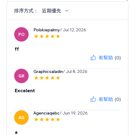
排序方式：
近期優先
Polskiepalmy
/ Jul 12, 2026
PO
ff
有幫助
(0)
Graphicsaladin
/ Jul 8, 2026
GR
Excelent
有幫助
(0)
Agenciaqebc
/ Jun 19, 2026
AG
a