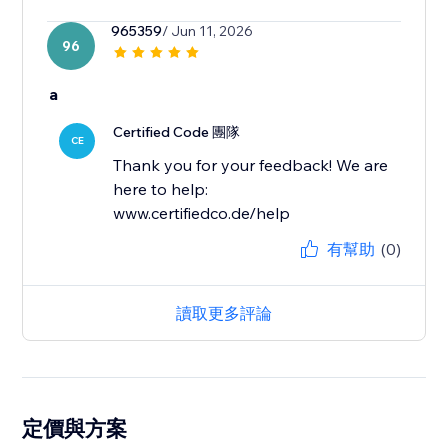
965359
/ Jun 11, 2026
96
a
Certified Code 團隊
CE
Thank you for your feedback! We are
here to help:
www.certifiedco.de/help
有幫助
(0)
讀取更多評論
定價與方案