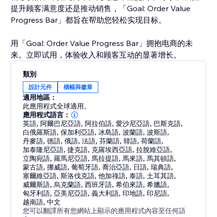
提升顾客满意度还是推动销售，「Goal: Order Value
Progress Bar」都旨在帮助您轻松实现目标。
用「Goal: Order Value Progress Bar」拥抱电商的未
来。立即试用，体验收入和顾客互动的显著增长。
類別
設計元件
橫幅與徽章
適用地區：
此應用程式全球適用。
應用程式語言：
英語
,
阿爾巴尼亞語
,
阿拉伯語
,
愛沙尼亞語
,
巴斯克語
,
白俄羅斯語
,
保加利亞語
,
冰島語
,
波蘭語
,
波斯語
,
丹麥語
,
德語
,
俄語
,
法語
,
芬蘭語
,
韓語
,
荷蘭語
,
加泰隆尼亞語
,
捷克語
,
克羅埃西亞語
,
拉脫維亞語
,
立陶宛語
,
羅馬尼亞語
,
馬拉提語
,
馬來語
,
馬其頓語
,
蒙古語
,
挪威語
,
葡萄牙語
,
喬治亞語
,
日語
,
瑞典語
,
塞爾維亞語
,
斯洛伐克語
,
他加祿語
,
泰語
,
土耳其語
,
威爾斯語
,
烏克蘭語
,
西班牙語
,
希伯來語
,
希臘語
,
匈牙利語
,
亞美尼亞語
,
義大利語
,
印地語
,
印尼語
,
越南語
,
中文
您可以翻譯所有您網站上顯示的應用程式內容至任何語