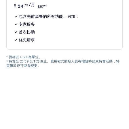
/月
$
54
72
60
$
57
包含先前套餐的所有功能，另加：
专家服务
首次协助
优先请求
* 價格以 USD 為單位。
* 特賣至 23:59 (UTC) 為止。應用程式開發人員有權隨時結束特賣活動，特
賣條款也可能會變更。