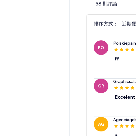
58 則評論
排序方式：
近期
Polskiepal
PO
ff
Graphicsal
GR
Excelent
Agenciaqe
AG
a