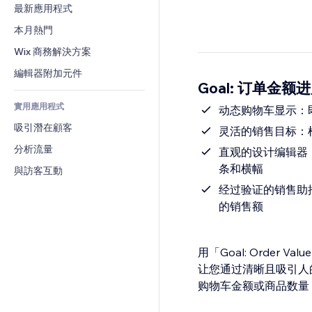
轉換率
倉儲解決方案
最新應用程式
PDF
圖片效果
聊天
廠商直送
檔案分享
本月熱門
按鈕與選單
留言
定價與訂閱
新聞
橫幅與徽章
Wix 商務解決方案
電話
群眾募資
內容服務
計算機
社群
編輯器附加元件
食品及飲料
Goal: 订单金额
文字效果
搜尋
評價與推薦
實用應用程式
天氣
动态购物车显示：
CRM
吸引潛在顧客
圖表與表格
灵活的销售目标：
分析流量
直观的设计编辑器
条和横幅
與訪客互動
经过验证的销售助
的销售额
用「Goal: Order
让您通过清晰且吸引人
购物车金额或商品数量