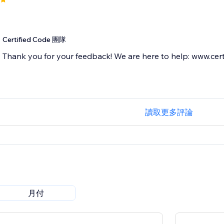
Certified Code 團隊
Thank you for your feedback! We are here to help: www.cert
讀取更多評論
月付