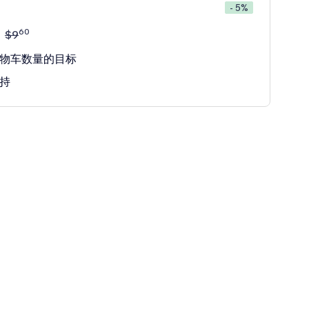
- 5%
60
$
9
物车数量的目标
持