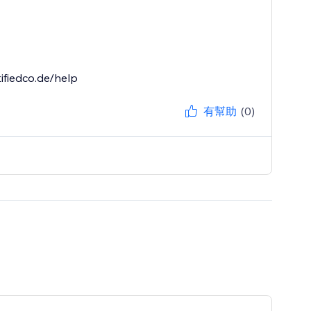
ifiedco.de/help
有幫助
(0)