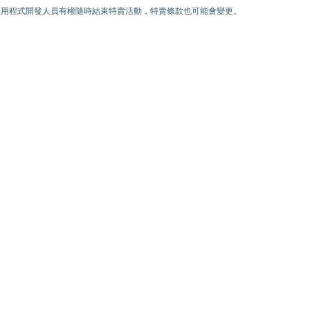
) 為止。應用程式開發人員有權隨時結束特賣活動，特賣條款也可能會變更。