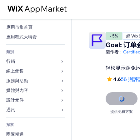
應用市集首頁
- 5%
經 Wix
應用程式大特賣
Goal: 订
製作者：
Certifi
類別
行銷
轻松显示距免
線上銷售
廣告
4.6
58 則評
行動裝置
服務與活動
商店應用程式
分析
出貨與送貨
媒體與內容
旅館
社交
付款按鈕
活動
設計元件
圖庫
SEO
網路課程
餐廳
音樂
地圖與導航
通訊 
提供免費方案
互動
按需列印
不動產
Podcast
隱私與安全性
表單
發佈網站
會計
探索
預訂
相片
時鐘
部落格
電子郵件
優惠券與酬賓計劃
團隊精選
影片
網頁範本
投票