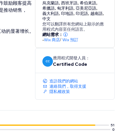
作鼓励顾客提高
烏克蘭語
,
西班牙語
,
希伯來語
,
希臘語
,
匈牙利語
,
亞美尼亞語
,
是推动销售，
義大利語
,
印地語
,
印尼語
,
越南語
,
中文
您可以翻譯所有您網站上顯示的應
用程式內容至任何語言。
顾客互动的显著增长。
網站需求：
-
Wix 商店
/
Wix 預訂
應用程式開發人員：
CC
Certified Code
造訪我們的網站
連絡我們，取得支援
隱私權政策
51
0