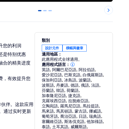
0
1
2
類別
升您的利润
設計元件
橫幅與徽章
还是特别优惠
適用地區：
此應用程式全球適用。
融合的精美进度
應用程式語言：
英語
,
阿爾巴尼亞語
,
阿拉伯語
,
愛沙尼亞語
,
巴斯克語
,
白俄羅斯語
,
费，有效提升您
保加利亞語
,
冰島語
,
波蘭語
,
波斯語
,
丹麥語
,
德語
,
俄語
,
法語
,
芬蘭語
,
韓語
,
荷蘭語
,
加泰隆尼亞語
,
捷克語
,
克羅埃西亞語
,
拉脫維亞語
,
的合作伙伴。这款应用
立陶宛語
,
羅馬尼亞語
,
馬拉提語
,
。通过实时更新
馬來語
,
馬其頓語
,
蒙古語
,
挪威語
,
葡萄牙語
,
喬治亞語
,
日語
,
瑞典語
,
塞爾維亞語
,
斯洛伐克語
,
他加祿語
,
泰語
,
土耳其語
,
威爾斯語
,