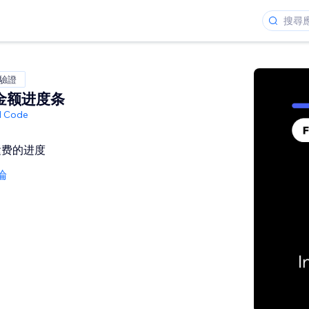
 驗證
单金额进度条
ed Code
运费的进度
論