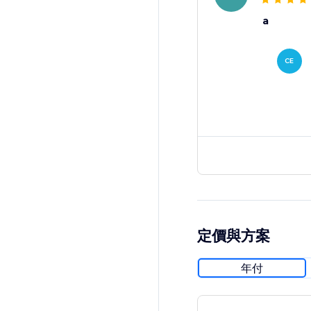
a
CE
定價與方案
年付