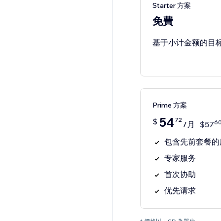
Starter 方案
免費
基于小计金额的目
Prime 方案
54
72
$
6
/月
$
57
包含先前套餐的
专家服务
首次协助
优先请求