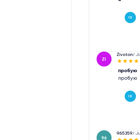
CE
Zivoton
/ J
ZI
пробую
пробую
CE
965359
/ J
96