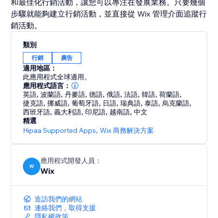
和最佳化行銷活動，讓您可以專注在發展業務。只要幾個
步驟就能夠建立行銷活動，並直接從 Wix 管理介面追蹤行
銷活動。
類別
行銷
廣告
適用地區：
此應用程式全球適用。
應用程式語言：
英語
,
波蘭語
,
丹麥語
,
德語
,
俄語
,
法語
,
韓語
,
荷蘭語
,
捷克語
,
挪威語
,
葡萄牙語
,
日語
,
瑞典語
,
泰語
,
烏克蘭語
,
西班牙語
,
義大利語
,
印尼語
,
越南語
,
中文
精選
Hipaa Supported Apps
,
Wix 商務解決方案
應用程式開發人員：
W
Wix
造訪我們的網站
連絡我們，取得支援
隱私權政策