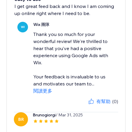
I get great feed back and I know I am coming
up online right where I need to be.
Wix 團隊
WI
Thank you so much for your
wonderful review! We're thrilled to
hear that you’ve had a positive
experience using Google Ads with
Wix.
Your feedback is invaluable to us
and motivates our team to...
閱讀更多
有幫助
(0)
Brunogiorgi
/ Mar 31, 2025
BR