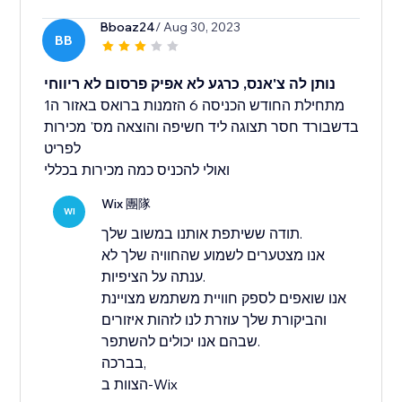
Bboaz24
/ Aug 30, 2023
BB
נותן לה צ'אנס, כרגע לא אפיק פרסום לא ריווחי
מתחילת החודש הכניסה 6 הזמנות ברואס באזור ה1
בדשבורד חסר תצוגה ליד חשיפה והוצאה מס' מכירות
לפריט
ואולי להכניס כמה מכירות בכללי
Wix 團隊
WI
תודה ששיתפת אותנו במשוב שלך.
אנו מצטערים לשמוע שהחוויה שלך לא
ענתה על הציפיות.
אנו שואפים לספק חוויית משתמש מצויינת
והביקורת שלך עוזרת לנו לזהות איזורים
שבהם אנו יכולים להשתפר.
בברכה,
הצוות ב-Wix