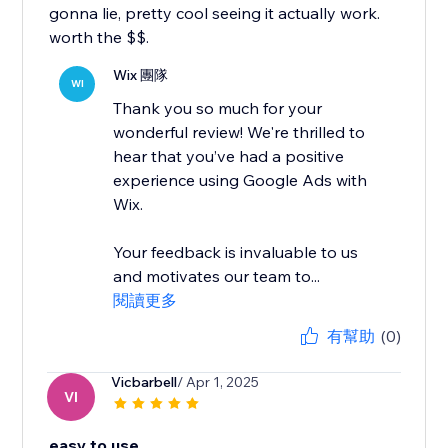
gonna lie, pretty cool seeing it actually work.
worth the $$.
Wix 團隊
WI
Thank you so much for your
wonderful review! We're thrilled to
hear that you’ve had a positive
experience using Google Ads with
Wix.
Your feedback is invaluable to us
and motivates our team to...
閱讀更多
有幫助
(0)
Vicbarbell
/ Apr 1, 2025
VI
easy to use