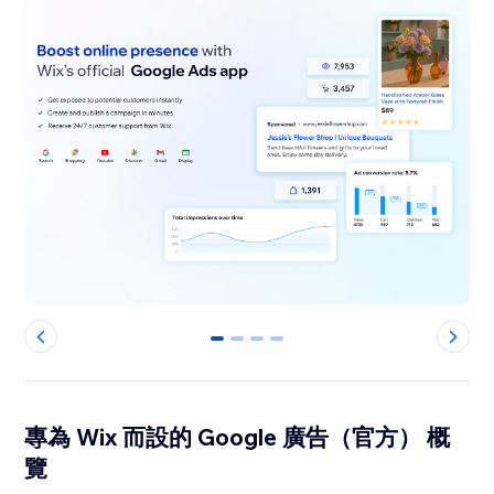
0
1
2
3
專為 Wix 而設的 Google 廣告（官方） 概
覽