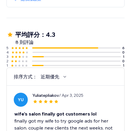
平均評分：4.3
8 則評論
5
6
4
0
3
1
2
0
1
1
排序方式：
近期優先
Yuliatepliakov
/ Apr 3, 2025
YU
wife's salon finally got customers lol
finally got my wife to try google ads for her
salon. couple new clients the next weeks. not