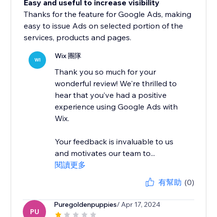
Easy and useful to increase visibility
Thanks for the feature for Google Ads, making
easy to issue Ads on selected portion of the
services, products and pages.
Wix 團隊
WI
Thank you so much for your
wonderful review! We're thrilled to
hear that you’ve had a positive
experience using Google Ads with
Wix.
Your feedback is invaluable to us
and motivates our team to...
閱讀更多
有幫助
(0)
Puregoldenpuppies
/ Apr 17, 2024
PU