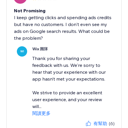
Not Promising
I keep getting clicks and spending ads credits
but have no customers. I don't even see my
ads on Google search results. What could be
the problem?
Wix 團隊
WI
Thank you for sharing your
feedback with us. We're sorry to
hear that your experience with our
app hasn’t met your expectations.
We strive to provide an excellent
user experience, and your review
will...
閱讀更多
有幫助
(6)