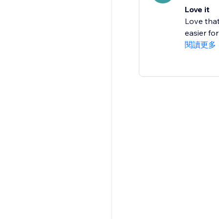
Love it
Love that
easier fo
閱讀更多