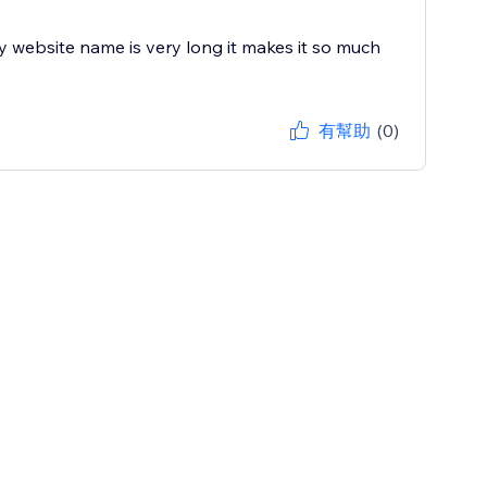
my website name is very long it makes it so much
有幫助
(0)