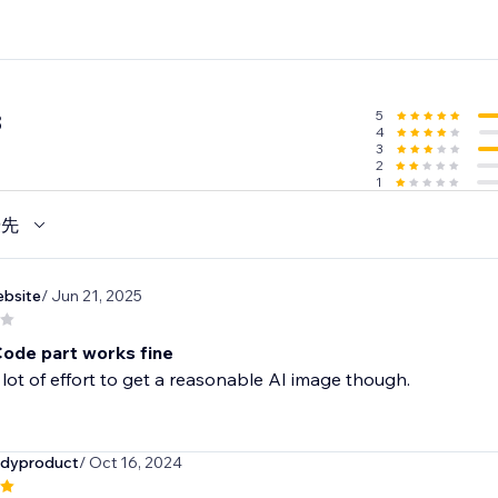
5
8
4
3
2
1
優先
bsite
/ Jun 21, 2025
ode part works fine
a lot of effort to get a reasonable AI image though.
dyproduct
/ Oct 16, 2024