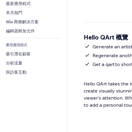
轉換率
倉儲解決方案
最新應用程式
PDF
圖片效果
聊天
廠商直送
檔案分享
本月熱門
按鈕與選單
留言
定價與訂閱
新聞
橫幅與徽章
Wix 商務解決方案
電話
群眾募資
內容服務
計算機
社群
編輯器附加元件
食品及飲料
Hello QArt 概覽
文字效果
搜尋
評價與推薦
實用應用程式
天氣
Generate an artis
CRM
吸引潛在顧客
圖表與表格
Regenerate anothe
分析流量
Get a qart.to shor
與訪客互動
Hello QArt takes the 
create visually stunn
viewer's attention. W
to add a personal tou