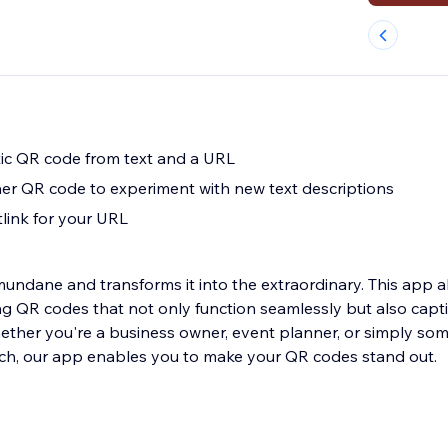
tic QR code from text and a URL
r QR code to experiment with new text descriptions
tlink for your URL
mundane and transforms it into the extraordinary. This app a
ing QR codes that not only function seamlessly but also capt
hether you're a business owner, event planner, or simply s
ch, our app enables you to make your QR codes stand out.