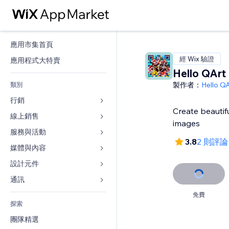
應用市集首頁
經 Wix 驗證
應用程式大特賣
Hello QArt
製作者：
Hello QA
類別
行銷
Create beautifu
線上銷售
廣告
images
行動裝置
服務與活動
商店應用程式
3.8
2 則評論
分析
出貨與送貨
媒體與內容
旅館
社交
付款按鈕
活動
設計元件
圖庫
SEO
網路課程
餐廳
音樂
地圖與導航
通訊 
互動
按需列印
不動產
Podcast
隱私與安全性
表單
免費
發佈網站
會計
探索
預訂
相片
時鐘
部落格
電子郵件
優惠券與酬賓計劃
團隊精選
影片
網頁範本
投票