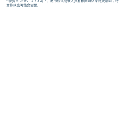
* 特賣至 23:59 (UTC) 為止。應用程式開發人員有權隨時結束特賣活動，特
賣條款也可能會變更。