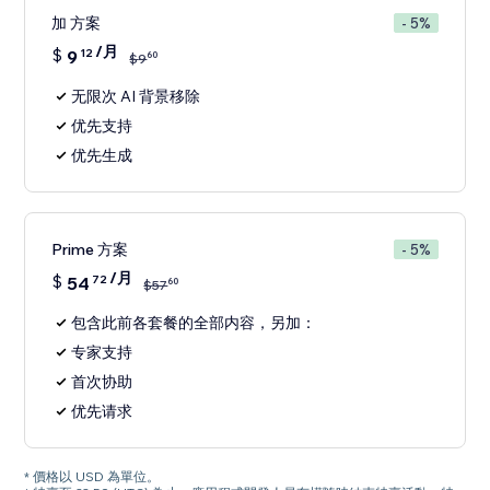
加 方案
- 5%
/月
$
9
12
60
$
9
无限次 AI 背景移除
优先支持
优先生成
Prime 方案
- 5%
/月
$
54
72
60
$
57
包含此前各套餐的全部内容，另加：
专家支持
首次协助
优先请求
* 價格以 USD 為單位。