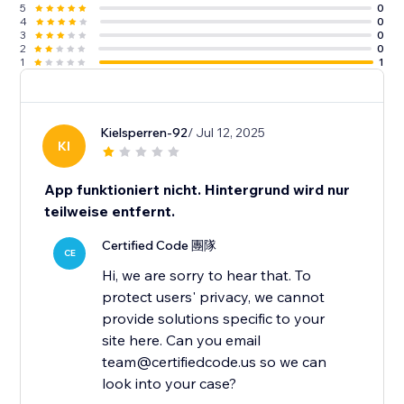
5
0
4
0
3
0
2
0
1
1
Kielsperren-92
/ Jul 12, 2025
KI
App funktioniert nicht. Hintergrund wird nur
teilweise entfernt.
Certified Code 團隊
CE
Hi, we are sorry to hear that. To
protect users' privacy, we cannot
provide solutions specific to your
site here. Can you email
team@certifiedcode.us so we can
look into your case?